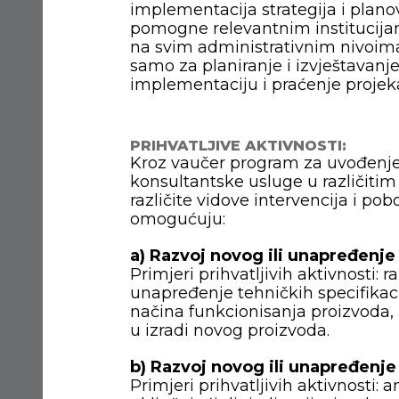
implementacija strategija i plan
pomogne relevantnim institucijam
na svim administrativnim nivoima
samo za planiranje i izvještavanje
implementaciju i praćenje projeka
PRIHVATLJIVE AKTIVNOSTI:
Kroz vaučer program za uvođenje
konsultantske usluge u različiti
različite vidove intervencija i po
omogućuju:
a) Razvoj novog ili unapređenj
Primjeri prihvatljivih aktivnosti: r
unapređenje tehničkih specifikac
načina funkcionisanja proizvoda, 
u izradi novog proizvoda.
b) Razvoj novog ili unapređenj
Primjeri prihvatljivih aktivnosti: 