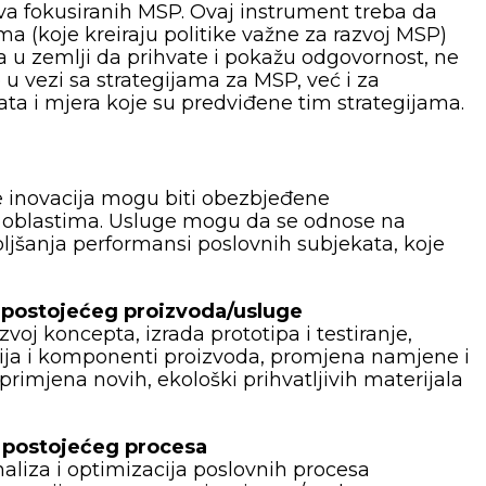
ova fokusiranih MSP. Ovaj instrument treba da
a (koje kreiraju politike važne za razvoj MSP)
 u zemlji da prihvate i pokažu odgovornost, ne
 u vezi sa strategijama za MSP, već i za
ta i mjera koje su predviđene tim strategijama.
 inovacija mogu biti obezbjeđene
m oblastima. Usluge mogu da se odnose na
boljšanja performansi poslovnih subjekata, koje
e postojećeg proizvoda/usluge
azvoj koncepta, izrada prototipa i testiranje,
ija i komponenti proizvoda, promjena namjene i
primjena novih, ekološki prihvatljivih materijala
e postojećeg procesa
analiza i optimizacija poslovnih procesa