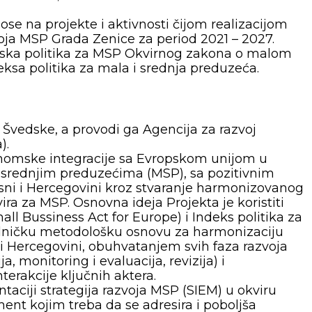
ose na projekte i aktivnosti čijom realizacijom
zvoja MSP Grada Zenice za period 2021 – 2027.
ijska politika za MSP Okvirnog zakona o malom
eksa politika za mala i srednja preduzeća.
e Švedske, a provodi ga Agencija za razvoj
).
onomske integracije sa Evropskom unijom u
i srednjim preduzećima (MSP), sa pozitivnim
sni i Hercegovini kroz stvaranje harmonizovanog
ira za MSP. Osnovna ideja Projekta je koristiti
ll Bussiness Act for Europe) i Indeks politika za
dničku metodološku osnovu za harmonizaciju
 i Hercegovini, obuhvatanjem svih faza razvoja
a, monitoring i evaluacija, revizija) i
rakcije ključnih aktera.
ciji strategija razvoja MSP (SIEM) u okviru
ment kojim treba da se adresira i poboljša