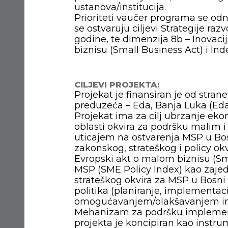
ustanova/institucija.
Prioriteti vaučer programa se odn
se ostvaruju ciljevi Strategije ra
godine, te dimenzija 8b – Inovac
biznisu (Small Business Act) i Ind
CILJEVI PROJEKTA:
Projekat je finansiran je od stran
preduzeća – Eda, Banja Luka (Eda
Projekat ima za cilj ubrzanje ek
oblasti okvira za podršku malim 
uticajem na ostvarenja MSP u Bo
zakonskog, strateškog i policy okv
Evropski akt o malom biznisu (Sma
MSP (SME Policy Index) kao zaje
strateškog okvira za MSP u Bosni
politika (planiranje, implementacij
omogućavanjem/olakšavanjem inte
Mehanizam za podršku implementa
projekta je koncipiran kao instru