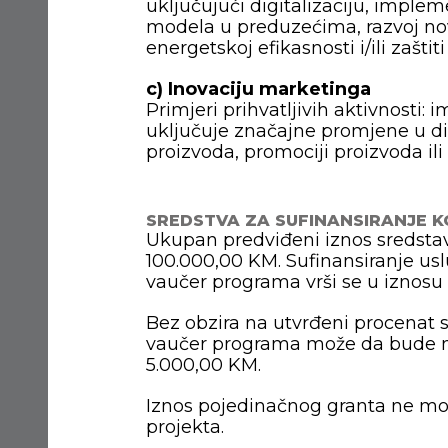
uključujući digitalizaciju, impl
modela u preduzećima, razvoj nov
energetskoj efikasnosti i/ili zaštit
c) Inovaciju marketinga
Primjeri prihvatljivih aktivnosti
uključuje značajne promjene u di
proizvoda, promociji proizvoda ili
SREDSTVA ZA SUFINANSIRANJE K
Ukupan predviđeni iznos sredstav
100.000,00 KM. Sufinansiranje us
vaučer programa vrši se u iznosu 
Bez obzira na utvrđeni procenat s
vaučer programa može da bude 
5.000,00 KM.
Iznos pojedinačnog granta ne mo
projekta.