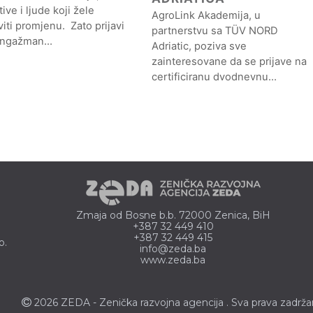
ative i ljude koji žele
AgroLink Akademija, u
iti promjenu. Zato prijavi
partnerstvu sa TÜV NORD
angažman…
Adriatic, poziva sve
zainteresovane da se prijave na
certificiranu dvodnevnu…
Zmaja od Bosne b.b. 72000 Zenica, BiH
+387 32 449 410
+387 32 449 415
o.
info@zeda.ba
www.zeda.ba
2026 ZEDA - Zenička
razvojna agencija
. Sva prava zadrža