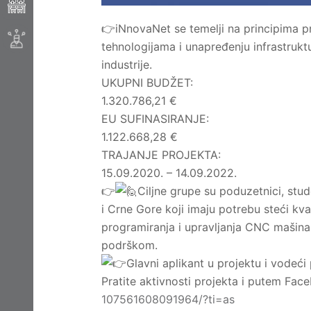
👉iNnovaNet se temelji na principima pr
tehnologijama i unapređenju infrastrukt
industrije.
UKUPNI BUDŽET:
1.320.786,21 €
EU SUFINASIRANJE:
1.122.668,28 €
TRAJANJE PROJEKTA:
15.09.2020. – 14.09.2022.
👉
Ciljne grupe su poduzetnici, stud
i Crne Gore koji imaju potrebu steći kva
programiranja i upravljanja CNC mašin
podrškom.
Glavni aplikant u projektu i vodeći
Pratite aktivnosti projekta i putem Fac
107561608091964/?ti=as