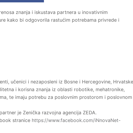
enosa znanja i iskustava partnera u inovativnim
ure kako bi odgovorila rastućim potrebama privrede i
enti, učenici i nezaposleni iz Bosne i Hercegovine, Hrvatsk
litetna i korisna znanja iz oblasti robotike, mehatronike,
ama, te imaju potrebu za poslovnim prostorom i poslovnom
 partner je Zenička razvojna agencija ZEDA.
ebook stranice
https://www.facebook.com/iNnovaNet-