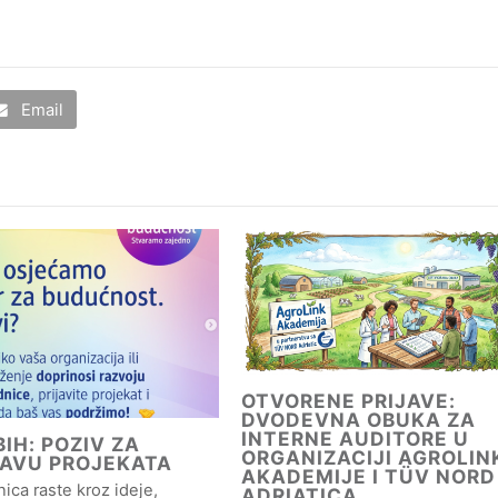
Email
OTVORENE PRIJAVE:
DVODEVNA OBUKA ZA
INTERNE AUDITORE U
IH: POZIV ZA
ORGANIZACIJI AGROLIN
JAVU PROJEKATA
AKADEMIJE I TÜV NORD
ica raste kroz ideje,
ADRIATICA