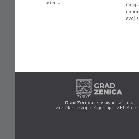
tebe!…
inicij
naprav
svoj 
Grad Zenica
je osnivač i vlasnik
Zeničke razvojne Agencije - ZEDA d.o.