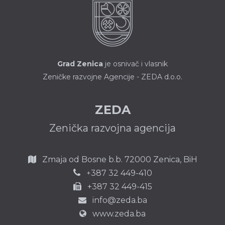
Grad Zenica
je osnivač i vlasnik
Zeničke razvojne Agencije - ZEDA d.o.o.
ZEDA
Zenička razvojna agencija
Zmaja od Bosne b.b.
72000 Zenica,
BiH
387 32 449-410
+
+387 32 449-415
info@zeda.ba
www.zeda.ba