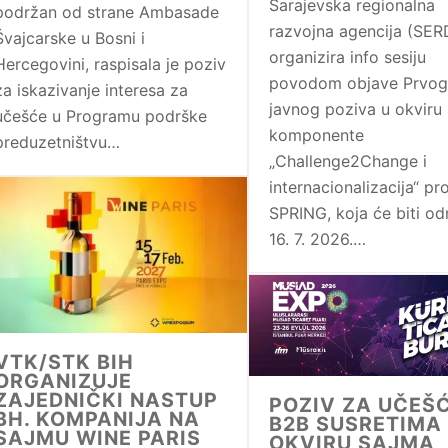
Sarajevska regionalna
podržan od strane Ambasade
razvojna agencija (SER
Švajcarske u Bosni i
organizira info sesiju
Hercegovini, raspisala je poziv
povodom objave Prvog
za iskazivanje interesa za
javnog poziva u okviru
učešće u Programu podrške
komponente
preduzetništvu…
„Challenge2Change i
internacionalizacija“ p
SPRING, koja će biti o
16. 7. 2026.…
VTK/STK BIH
ORGANIZUJE
ZAJEDNIČKI NASTUP
POZIV ZA UČEŠ
BH. KOMPANIJA NA
B2B SUSRETIMA
SAJMU WINE PARIS
OKVIRU SAJMA