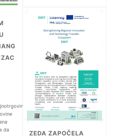
M
U
HANG
IZAC
jnotrgovinska
ovine
rana
a da
ZEDA ZAPOČELA