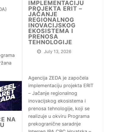
IMPLEMENTACIJU
PROJEKTA ERIT –
DA)
JAČANJE
REGIONALNOG
INOVACIJSKOG
EKOSISTEMA I
PRENOSA
TEHNOLOGIJE
July 13, 2026
rograma
držana
Agencija ZEDA je započela
implementaciju projekta ERIT
– Jačanje regionalnog
inovacijskog ekosistema i
prenosa tehnologije, koji se
realizuje u okviru Programa
ĆE NA
prekogranične saradnje
 U
Interreg IPA CBC Hrvatska –