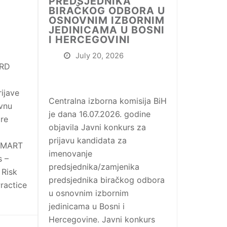
PREDSJEDNIKA
BIRAČKOG ODBORA U
OSNOVNIM IZBORNIM
JEDINICAMA U BOSNI
I HERCEGOVINI
July 20, 2026
ORD
ijave
Centralna izborna komisija BiH
evnu
je dana 16.07.2026. godine
ore
objavila Javni konkurs za
prijavu kandidata za
 SMART
imenovanje
s –
predsjednika/zamjenika
 Risk
predsjednika biračkog odbora
ractice
u osnovnim izbornim
jedinicama u Bosni i
Hercegovine. Javni konkurs