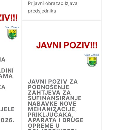
Prijavni obrazac Izjava
predsjednika
MA
DINI
JAMA
JAVNI POZIV ZA
ZA
PODNOŠENJE
ZAHTJEVA ZA
SUFINANSIRANJE
NABAVKE NOVE
JELE
MEHANIZACIJE,
PRIKLJUČAKA,
026.
APARATA I DRUGE
OPREME U