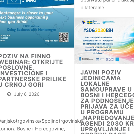
bilateralne…
POZIV NA FINNO
WEBINAR: OTKRIJTE
POSLOVNE,
JAVNI POZIV
INVESTICIONE I
JEDINICAMA
PARTNERSKE PRILIKE
LOKALNE
U CRNOJ GORI
SAMOUPRAVE U
BOSNI I HERCEG
July 6, 2026
ZA PODNOŠENJE
PRIJAVA ZA UČ
U PROGRAMU
„NAPREDOVANJE
Vanjskotrgovinska/Spoljnotrgovinska
AGENDI 2030 K
UPRAVLJANJE I
komora Bosne i Hercegovine,