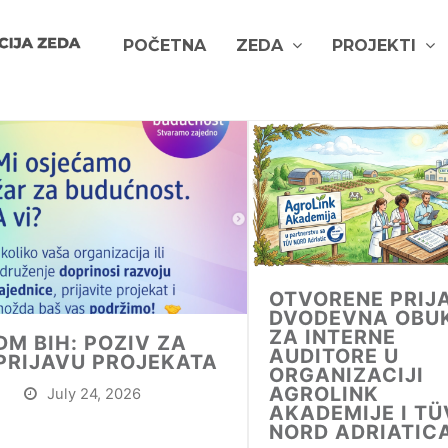
POČETNA
ZEDA
PROJEKTI
OTVORENE PRIJ
DVODEVNA OBU
ZA INTERNE
DM BIH: POZIV ZA
AUDITORE U
PRIJAVU PROJEKATA
ORGANIZACIJI
AGROLINK
July 24, 2026
AKADEMIJE I TÜ
NORD ADRIATIC