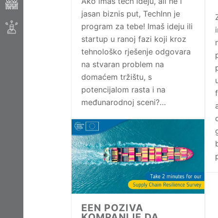
Ako imaš tech ideju, ali ne i
jasan biznis put, TechInn je
program za tebe! Imaš ideju ili
startup u ranoj fazi koji kroz
tehnološko rješenje odgovara
na stvaran problem na
domaćem tržištu, s
potencijalom rasta i na
međunarodnoj sceni?…
EEN POZIVA
KOMPANIJE DA