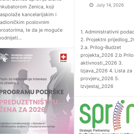
July 14, 2026
inkubatorom Zenica, koji
raspolaže kancelarijskim i
radioničkim poslovnim
prostorima, te da je moguće
1. Administrativni poda
podnijeti…
2. Projektni prijedlog_
2.a. Prilog-Budzet
projekta_2026 2.b Pril
aktivnosti_2026 3.
Izjava_2026 4. Lista za
provjeru_2026 5.
Izvjestaj_2026