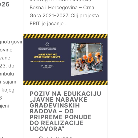
026
Bosna i Hercegovina – Crna
Gora 2021–2027. Cilj projekta
ERIT je jačanje…
jnotrgovinska
ovine
ovane
23. do
anbulu
i sajam
 kojeg
POZIV NA EDUKACIJU
B
„JAVNE NABAVKE
GRAĐEVINSKIH
jeni
RADOVA – OD
PRIPREME PONUDE
DO REALIZACIJE
UGOVORA“
e,