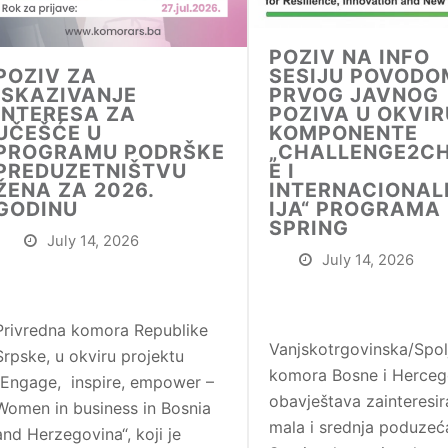
POZIV NA INFO
POZIV ZA
SESIJU POVODO
ISKAZIVANJE
PRVOG JAVNOG
INTERESA ZA
POZIVA U OKVIR
UČEŠĆE U
KOMPONENTE
PROGRAMU PODRŠKE
„CHALLENGE2C
PREDUZETNIŠTVU
E I
ŽENA ZA 2026.
INTERNACIONAL
GODINU
IJA“ PROGRAMA
SPRING
July 14, 2026
July 14, 2026
Privredna komora Republike
Vanjskotrgovinska/Spol
Srpske, u okviru projektu
komora Bosne i Herceg
„Engage, inspire, empower –
obavještava zainteresi
Women in business in Bosnia
mala i srednja poduzeć
and Herzegovina“, koji je