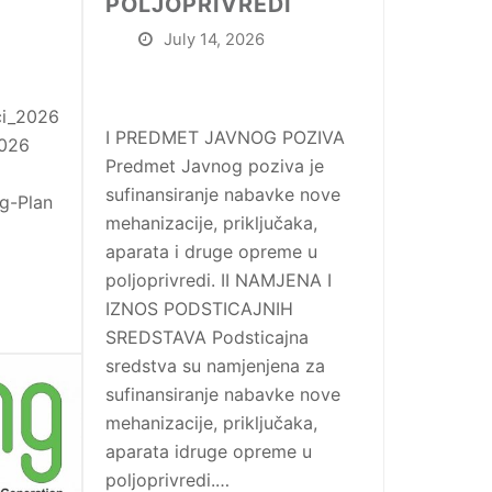
POLJOPRIVREDI
July 14, 2026
ci_2026
I PREDMET JAVNOG POZIVA
2026
Predmet Javnog poziva je
sufinansiranje nabavke nove
og-Plan
mehanizacije, priključaka,
aparata i druge opreme u
poljoprivredi. II NAMJENA I
IZNOS PODSTICAJNIH
SREDSTAVA Podsticajna
sredstva su namjenjena za
sufinansiranje nabavke nove
mehanizacije, priključaka,
aparata idruge opreme u
poljoprivredi.…