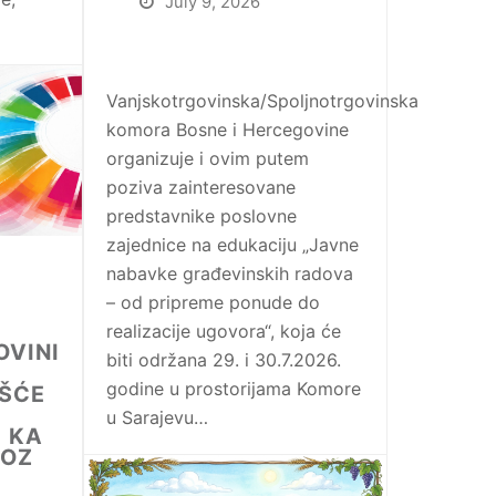
July 9, 2026
Vanjskotrgovinska/Spoljnotrgovinska
komora Bosne i Hercegovine
organizuje i ovim putem
poziva zainteresovane
predstavnike poslovne
zajednice na edukaciju „Javne
nabavke građevinskih radova
– od pripreme ponude do
realizacije ugovora“, koja će
OVINI
biti održana 29. i 30.7.2026.
godine u prostorijama Komore
EŠĆE
u Sarajevu…
 KA
ROZ