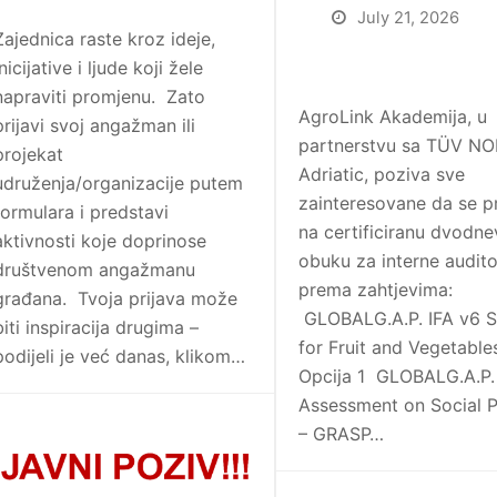
July 21, 2026
Zajednica raste kroz ideje,
inicijative i ljude koji žele
napraviti promjenu. Zato
AgroLink Akademija, u
prijavi svoj angažman ili
partnerstvu sa TÜV N
projekat
Adriatic, poziva sve
udruženja/organizacije putem
zainteresovane da se pr
formulara i predstavi
na certificiranu dvodn
aktivnosti koje doprinose
obuku za interne audit
društvenom angažmanu
prema zahtjevima:
građana. Tvoja prijava može
GLOBALG.A.P. IFA v6
biti inspiracija drugima –
for Fruit and Vegetable
podijeli je već danas, klikom…
Opcija 1 GLOBALG.A.P.
Assessment on Social P
– GRASP…