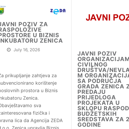
JAVNI POZIV ZA
RASPOLOŽIVE
PROSTORE U BIZNIS
INKUBATORU ZENICA
July 16, 2026
JAVNI POZIV
ORGANIZACIJA
CIVILNOG
DRUŠTVA/NEVLA
M ORGANIZACI
Za prikupljanje zahtjeva za
SA PODRUČJA
subvencionirano korištenje
GRADA ZENICA 
poslovnih prostora u Biznis
PREDAJU
PRIJEDLOGA
inkubatoru Zenica.
a
PROJEKATA U
Obavještavamo sva
SKLOPU RASPOD
zainteresovana fizička i
BUDŽETSKIH
SREDSTAVA ZA 2
pravna lica da Agencija ZEDA
GODINE
d.o.o. Zenica upravlja Biznis