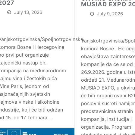
2027
MUSIAD EXPO 2
July 13, 2026
July 9, 2026
Vanjskotrgovinska/Spoljnotrgovinska
Vanjskotrgovinska/Spol
komora Bosne i Hercegovine
komora Bosne i Herceg
po prvi put organizuje
obavještava zainteres
zajednički nastup bh.
kompanije da će se od 
kompanija na međunarodnom
26.9.2026. godine u Ist
sajmu vina i žestokih pića
održati 21. Međunarodn
Wine Paris, jednom od
MUSIAD EXPO, u okviru
najznačajnijih svjetskih
će biti organizovani B2
sajmova vinske i alkoholne
poslovni susreti namijen
industrije, koji će biti održan
predstavnicima stranih
od 15. do 17. februara…
kompanija, institucija i
organizacija. Program
obuhvata panel-diskusij