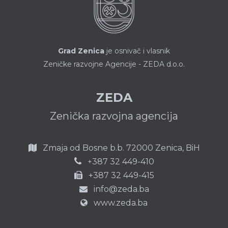
Grad Zenica
je osnivač i vlasnik
Zeničke razvojne Agencije - ZEDA d.o.o.
ZEDA
Zenička razvojna agencija
Zmaja od Bosne b.b.
72000 Zenica,
BiH
387 32 449-410
+
+387 32 449-415
info@zeda.ba
www.zeda.ba