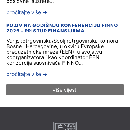
poslovne susrete…
pročitajte više
→
POZIV NA GODIŠNJU KONFERENCIJU FINNO
2026 – PRISTUP FINANSIJAMA
Vanjskotrgovinska/Spoljnotrgovinska komora
Bosne i Hercegovine, u okviru Evropske
preduzetničke mreže (EEN), u svojstvu
koorganizatora i kao koordinator EEN
konzorcija suosnivača FINNO…
pročitajte više
→
Više vijesti