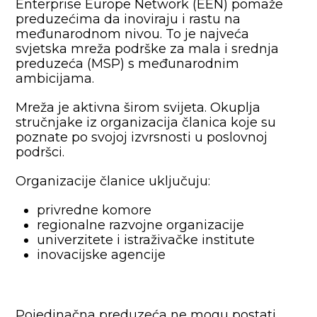
Enterprise Europe Network (EEN) pomaže
preduzećima da inoviraju i rastu na
međunarodnom nivou. To je najveća
svjetska mreža podrške za mala i srednja
preduzeća (MSP) s međunarodnim
ambicijama.
Mreža je aktivna širom svijeta. Okuplja
stručnjake iz organizacija članica koje su
poznate po svojoj izvrsnosti u poslovnoj
podršci.
Organizacije članice uključuju:
privredne komore
regionalne razvojne organizacije
univerzitete i istraživačke institute
inovacijske agencije
Pojedinačna preduzeća ne mogu postati