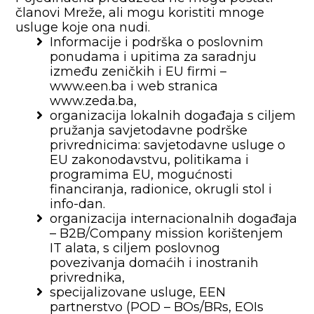
članovi Mreže, ali mogu koristiti mnoge
usluge koje ona nudi.
Informacije i podrška o poslovnim
ponudama i upitima za saradnju
između zeničkih i EU firmi –
www.een.ba i web stranica
www.zeda.ba,
organizacija lokalnih događaja s ciljem
pružanja savjetodavne podrške
privrednicima: savjetodavne usluge o
EU zakonodavstvu, politikama i
programima EU, mogućnosti
financiranja, radionice, okrugli stol i
info-dan.
organizacija internacionalnih događaja
– B2B/Company mission korištenjem
IT alata, s ciljem poslovnog
povezivanja domaćih i inostranih
privrednika,
specijalizovane usluge, EEN
partnerstvo (POD – BOs/BRs, EOIs