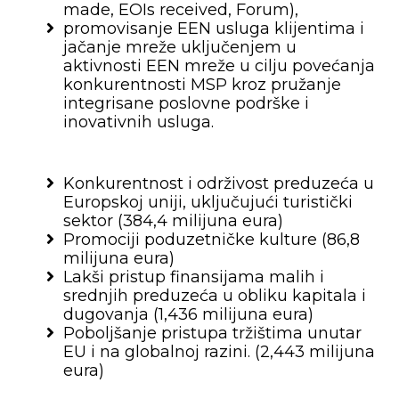
made, EOIs received, Forum),
promovisanje EEN usluga klijentima i
jačanje mreže uključenjem u
aktivnosti EEN mreže u cilju povećanja
konkurentnosti MSP kroz pružanje
integrisane poslovne podrške i
inovativnih usluga.
Konkurentnost i održivost preduzeća u
Europskoj uniji, uključujući turistički
sektor (384,4 milijuna eura)
Promociji poduzetničke kulture (86,8
milijuna eura)
Lakši pristup finansijama malih i
srednjih preduzeća u obliku kapitala i
dugovanja (1,436 milijuna eura)
Poboljšanje pristupa tržištima unutar
EU i na globalnoj razini. (2,443 milijuna
eura)