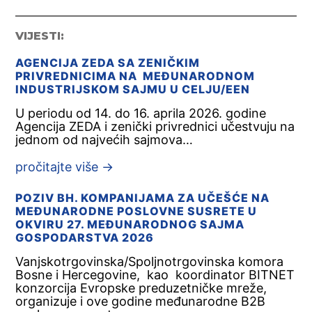
VIJESTI:
AGENCIJA ZEDA SA ZENIČKIM
PRIVREDNICIMA NA MEĐUNARODNOM
INDUSTRIJSKOM SAJMU U CELJU/EEN
U periodu od 14. do 16. aprila 2026. godine
Agencija ZEDA i zenički privrednici učestvuju na
jednom od najvećih sajmova…
pročitajte više
→
POZIV BH. KOMPANIJAMA ZA UČEŠĆE NA
MEĐUNARODNE POSLOVNE SUSRETE U
OKVIRU 27. MEĐUNARODNOG SAJMA
GOSPODARSTVA 2026
Vanjskotrgovinska/Spoljnotrgovinska komora
Bosne i Hercegovine, kao koordinator BITNET
konzorcija Evropske preduzetničke mreže,
organizuje i ove godine međunarodne B2B