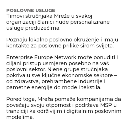
POSLOVNE USLUGE
Timovi stručnjaka Mreže u svakoj
organizaciji članici nude personalizirane
usluge preduzećima.
Poznaju lokalno poslovno okruženje i imaju
kontakte za poslovne prilike širom svijeta.
Enterprise Europe Network može ponuditi i
ciljani pristup usmjeren posebno na vaš
poslovni sektor. Njene grupe stručnjaka
pokrivaju sve ključne ekonomske sektore –
od zdravstva, prehrambene industrije i
pametne energije do mode i tekstila.
Pored toga, Mreža pomaže kompanijama da
povećaju svoju otpornost i podržava MSP u
tranziciji ka održivijim i digitalnim poslovnim
modelima.