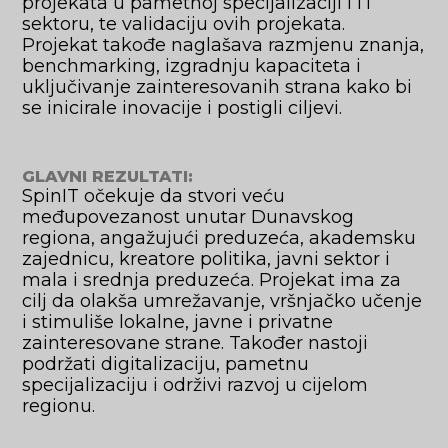
projekata u pametnoj specijalizaciji i IT
sektoru, te validaciju ovih projekata.
Projekat takođe naglašava razmjenu znanja,
benchmarking, izgradnju kapaciteta i
uključivanje zainteresovanih strana kako bi
se inicirale inovacije i postigli ciljevi.
GLAVNI REZULTATI:
SpinIT očekuje da stvori veću
međupovezanost unutar Dunavskog
regiona, angažujući preduzeća, akademsku
zajednicu, kreatore politika, javni sektor i
mala i srednja preduzeća. Projekat ima za
cilj da olakša umrežavanje, vršnjačko učenje
i stimuliše lokalne, javne i privatne
zainteresovane strane. Također nastoji
podržati digitalizaciju, pametnu
specijalizaciju i održivi razvoj u cijelom
regionu.