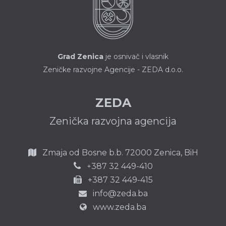
Grad Zenica
je osnivač i vlasnik
Zeničke razvojne Agencije - ZEDA d.o.o.
ZEDA
Zenička razvojna agencija
Zmaja od Bosne b.b.
72000 Zenica,
BiH
387 32 449-410
+
+387 32 449-415
info@zeda.ba
www.zeda.ba