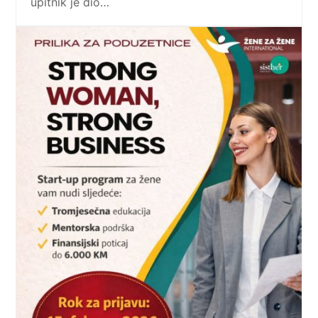
upitnik je dio…