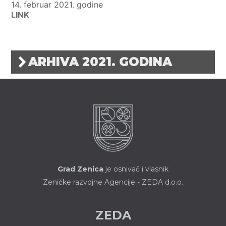
14. februar 2021. godine
LINK
ARHIVA 2021. GODINA
ARHIVA JAVNE NABAVKE ZA 2021.
04. januar 2022. godine
Tabela
NABAVKA RADOVA - PONOVLJENI
Grad Zenica
je osnivač i vlasnik
POSTUPAK
Zeničke razvojne Agencije - ZEDA d.o.o.
23. decembar 2021. godine
POZIV ZA DOSTAVLJANJE PONUDA ITC
ZEDA
POZIV ZA DOSTAVLJANJE PONUDA – ALMY