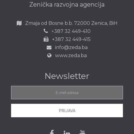
Zenička razvojna agencija
GRADNJA
POZIV ZA DOSTAVLJANJE PONUDA –
Zmaja od Bosne b.b.
72000 Zenica,
BiH
MEGAGRADNJA
387 32 449-410
+
DOKUMENTACIJA
+387 32 449-415
info@zeda.ba
www.zeda.ba
ODLUKA O PONIŠTENJU
POSTUPKA ZA NABAVKU RADOVA -
Newsletter
FAZA I
23. decembar 2021. godine
ODLUKA
E-
mail
adresa
PRIJAVA
OBAVIJEST O DODJELI UGOVORA
ZA NABAVKU ROBE - LOT 1:
NABAVKA I ISPORUKA
Facebook
Linkedin
Youtube