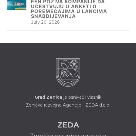
EEN POZIVA KOMPANIJE DA
UČESTVUJU U ANKETI O
POREMEĆAJIMA U LANCIMA
SNABDIJEVANJA
July 20, 2026
Grad Zenica
je osnivač i vlasnik
Zeničke razvojne Agencije - ZEDA d.o.o.
ZEDA
Zenička razvojna agencija