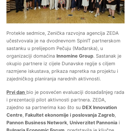
Protekle sedmice, Zenička razvojna agencija ZEDA
učestvovala je na dvodnevnom SpinIT partnerskom
sastanku u prelijepom Pečuju (Mađarska), u
organizaciji domaćina
Innomine Group
. Sastanak je
okupio partnere iz cijele Dunavske regije s ciljem
razmjene iskustava, prikaza napretka na projektu i
zajedničkog planiranja narednih aktivnosti.
Prvi dan
bio je posvećen evaluaciji dosadašnjeg rada
i prezentaciji pilot aktivnosti partnera. ZEDA,
zajedno sa partnerima kao što su
DEX Innovation
Centre
,
Fakultet ekonomije i poslovanja Zagreb
,
Pannon Business Network
,
Univerzitet Pannonia
i
Bulgaria Economic Forum
, predstavila je ključne