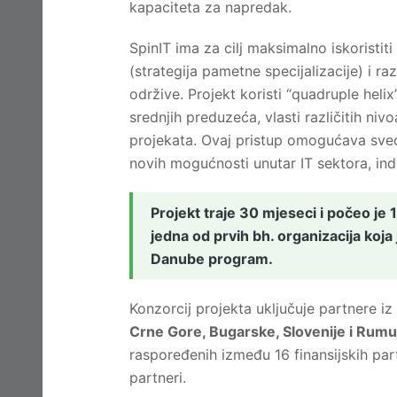
kapaciteta za napredak.
SpinIT ima za cilj maksimalno iskoristit
(strategija pametne specijalizacije) i ra
održive. Projekt koristi “quadruple heli
srednjih preduzeća, vlasti različitih niv
projekata. Ovaj pristup omogućava sveo
novih mogućnosti unutar IT sektora, ind
Projekt traje 30 mjeseci i počeo je
jedna od prvih bh. organizacija koja
Danube program.
Konzorcij projekta uključuje partnere iz
Crne Gore, Bugarske, Slovenije i Rumu
raspoređenih između 16 finansijskih partn
partneri.