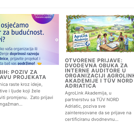
OTVORENE PRIJAVE:
DVODEVNA OBUKA ZA
INTERNE AUDITORE U
IH: POZIV ZA
ORGANIZACIJI AGROLIN
JAVU PROJEKATA
AKADEMIJE I TÜV NORD
ica raste kroz ideje,
ADRIATICA
ative i ljude koji žele
AgroLink Akademija, u
iti promjenu. Zato prijavi
partnerstvu sa TÜV NORD
angažman…
Adriatic, poziva sve
zainteresovane da se prijave na
certificiranu dvodnevnu…