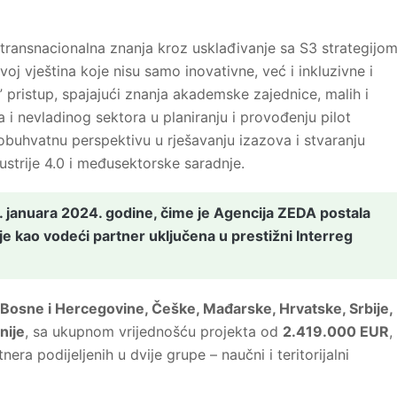
i transnacionalna znanja kroz usklađivanje sa S3 strategijo
zvoj vještina koje nisu samo inovativne, već i inkluzivne i
x” pristup, spajajući znanja akademske zajednice, malih i
oa i nevladinog sektora u planiranju i provođenju pilot
buhvatnu perspektivu u rješavanju izazova i stvaranju
ustrije 4.0 i međusektorske saradnje.
 1. januara 2024. godine, čime je Agencija ZEDA postala
 je kao vodeći partner uključena u prestižni Interreg
Bosne i Hercegovine, Češke, Mađarske, Hrvatske, Srbije,
nije
, sa ukupnom vrijednošću projekta od
2.419.000 EUR
,
era podijeljenih u dvije grupe – naučni i teritorijalni