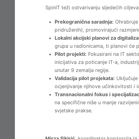
SpinIT teži ostvarivanju sljedećih ciljeva
Prekogranična saradnja:
Ohrabruje 
pridruženih), promovirajući razmjen
Lokalni akcijski planovi za digitaliza
grupa u radionicama, ti planovi će 
Pilot projekti:
Fokusirani na IT sekto
inicijativa za poticanje IT-a, indust
unutar 9 zemalja regije.
Validacija pilot projekata:
Uključuje 
ocjenjivanje njihove učinkovitosti i i
Transnacionalni fokus i specijalizac
na specifične niše u manje razvijen
svjetske prakse.
Mirza Sikirić,
koordinator konzorcija iz