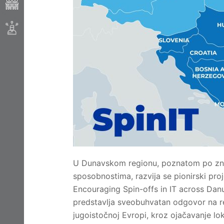
U Dunavskom regionu, poznatom po znač
sposobnostima, razvija se pionirski pr
Encouraging Spin-offs in IT across Dan
predstavlja sveobuhvatan odgovor na re
jugoistočnoj Evropi, kroz ojačavanje lok