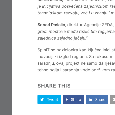
je inicijativa posvećena zajedničkom ras
tehnološkom razvoju, već i u znanju i 
Senad Pašalić
, direktor Agencije ZEDA, 
gradi mostove među različitim regijama i
zajednice zajedno jačaju.”
SpinIT se pozicionira kao ključna inici
inovacijski izgled regiona. Sa fokusom 
saradnju, ovaj projekt ne samo da rješa
tehnologija i saradnja vode održivom ra
SHARE THIS
Tweet
Share
Share