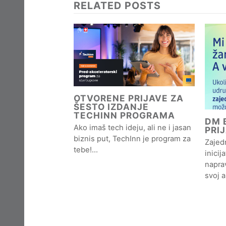
RELATED POSTS
OTVORENE PRIJAVE ZA
ŠESTO IZDANJE
TECHINN PROGRAMA
DM B
Ako imaš tech ideju, ali ne i jasan
PRI
biznis put, TechInn je program za
Zajedn
tebe!…
inicij
naprav
svoj 