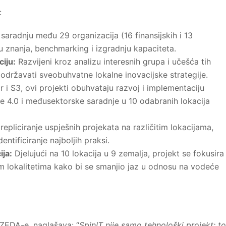
:
saradnju među 29 organizacija (16 finansijskih i 13
u znanja, benchmarking i izgradnju kapaciteta.
ciju:
Razvijeni kroz analizu interesnih grupa i učešća tih
podržavati sveobuhvatne lokalne inovacijske strategije.
r i S3, ovi projekti obuhvataju razvoj i implementaciju
rije 4.0 i međusektorske saradnje u 10 odabranih lokacija
repliciranje uspješnih projekata na različitim lokacijama,
dentificiranje najboljih praksi.
ija:
Djelujući na 10 lokacija u 9 zemalja, projekt se fokusira
im lokalitetima kako bi se smanjio jaz u odnosu na vodeće
 ZEDA-e, naglašava: “
SpinIT nije samo tehnološki projekt; to