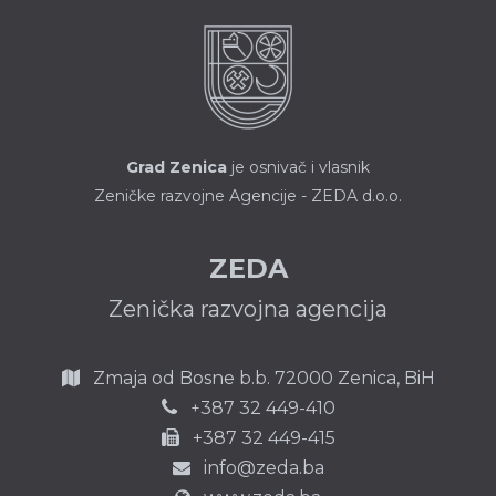
biračkog
Adriatica
odbora u
osnovnim
izbornim
Grad Zenica
je osnivač i vlasnik
jedinicama u
Zeničke razvojne Agencije - ZEDA d.o.o.
Bosni i
Hercegovini
ZEDA
Zenička razvojna agencija
Zmaja od Bosne b.b.
72000 Zenica,
BiH
387 32 449-410
+
+387 32 449-415
info@zeda.ba