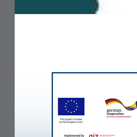
Podržan od strane
Evropske Unije kroz
zajednički program
Evropske unije i Vlad
Njemačke