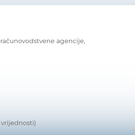
e računovodstvene agencije,
rijednosti)