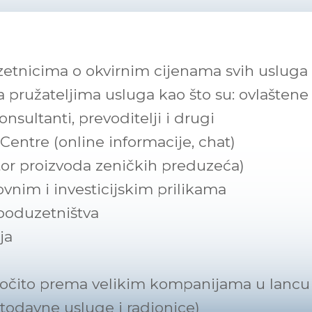
zetnicima o okvirnim cijenama svih usluga
 pružateljima usluga kao što su: ovlašten
onsultanti, prevoditelji i drugi
Centre (online informacije, chat)
tor proizvoda zeničkih preduzeća)
ovnim i investicijskim prilikama
j poduzetništva
ja
očito prema velikim kompanijama u lancu v
etodavne usluge i radionice)