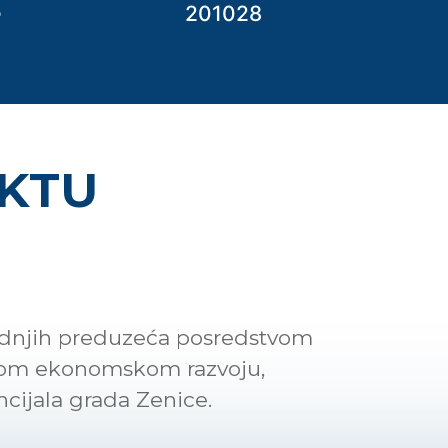
201028
P
EKTU
srednjih preduzeća posredstvom
lnom ekonomskom razvoju,
ncijala grada Zenice.