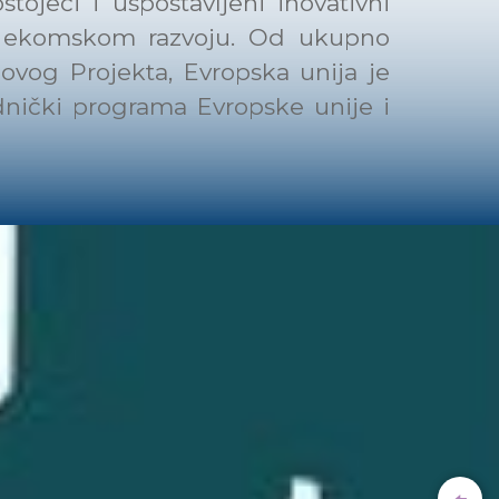
tojeći i uspostavljeni inovativni
 ekomskom razvoju. Od ukupno
 ovog Projekta, Evropska unija je
ednički programa Evropske unije i