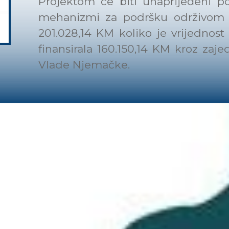
Projektom će biti unaprijeđeni pos
mehanizmi za podršku održivom
201.028,14 KM koliko je vrijednost
finansirala 160.150,14 KM kroz zaj
Vlade Njemačke.