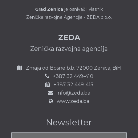
Grad Zenica
je osnivač i vlasnik
Zeničke razvojne Agencije - ZEDA d.o.o.
ZEDA
Zenička razvojna agencija
Zmaja od Bosne b.b.
72000 Zenica,
BiH
387 32 449-410
+
+387 32 449-415
info@zeda.ba
www.zeda.ba
Newsletter
E-