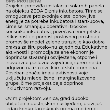
OPIS PROJEKTA:
Projekat predviđa instalaciju solarnih panela
na objektu ZEDA Biznis inkubatora. Time se
omogućava proizvodnja čiste, obnovljive
energije za potrebe inkubatora i start-upova,
čime se: smanjuju operativni troškovi
korisnika inkubatora, povećava energetska
efikasnost i otpornost poslovnog prostora i
promoviše model zelene tranzicije kao dobra
praksa za širu poslovnu zajednicu. Edukativne
aktivnosti i promocija zelene ekonomije
doprinose stvaranju osviještene, otporne i
inovativne poslovne zajednice, spremne da
odgovori na izazove klimatskih promjena.
Poseban značaj imaju aktivnosti koje
uključuju mlade, žene i marginalizovane
grupe, čime projekat daje doprinos
inkluzivnom razvoju.
Ovim projektom Zenica, grad duboko
obilježen industrijskim naslijeđem, pravi još
jedan konkretan iskorak prema modernoj,