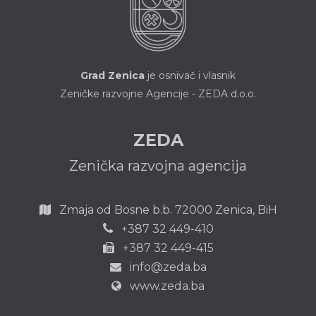
Grad Zenica
je osnivač i vlasnik
Zeničke razvojne Agencije - ZEDA d.o.o.
ZEDA
Zenička razvojna agencija
Zmaja od Bosne b.b.
72000 Zenica,
BiH
387 32 449-410
+
+387 32 449-415
info@zeda.ba
www.zeda.ba