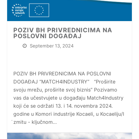
POZIV BH PRIVREDNICIMA NA
POSLOVNI DOGAĐAJ
September 13, 2024
POZIV BH PRIVREDNICIMA NA POSLOVNI
DOGAĐAJ “MATCH4INDUSTRY” “Proširite
svoju mrežu, proširite svoj biznis” Pozivamo
vas da učestvujete u događaju Match4Industry
koji će se održati 13. i 14. novembra 2024.
godine u Komori industrije Kocaeli, u Kocaeliju/I
̇zmitu - ključnom…