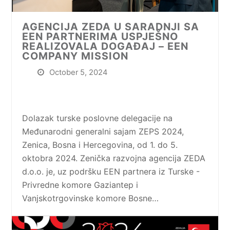
AGENCIJA ZEDA U SARADNJI SA
EEN PARTNERIMA USPJEŠNO
REALIZOVALA DOGAĐAJ – EEN
COMPANY MISSION
October 5, 2024
Dolazak turske poslovne delegacije na
Međunarodni generalni sajam ZEPS 2024,
Zenica, Bosna i Hercegovina, od 1. do 5.
oktobra 2024. Zenička razvojna agencija ZEDA
d.o.o. je, uz podršku EEN partnera iz Turske -
Privredne komore Gaziantep i
Vanjskotrgovinske komore Bosne…