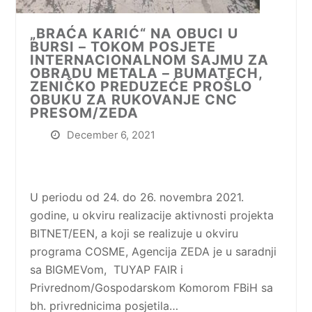
„BRAĆA KARIĆ“ NA OBUCI U
BURSI – TOKOM POSJETE
INTERNACIONALNOM SAJMU ZA
OBRADU METALA – BUMATECH,
ZENIČKO PREDUZEĆE PROŠLO
OBUKU ZA RUKOVANJE CNC
PRESOM/ZEDA
December 6, 2021
U periodu od 24. do 26. novembra 2021.
godine, u okviru realizacije aktivnosti projekta
BITNET/EEN, a koji se realizuje u okviru
programa COSME, Agencija ZEDA je u saradnji
sa BIGMEVom, TUYAP FAIR i
Privrednom/Gospodarskom Komorom FBiH sa
bh. privrednicima posjetila…