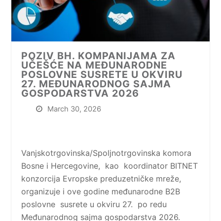
POZIV BH. KOMPANIJAMA ZA
UČEŠĆE NA MEĐUNARODNE
POSLOVNE SUSRETE U OKVIRU
27. MEĐUNARODNOG SAJMA
GOSPODARSTVA 2026
March 30, 2026
Vanjskotrgovinska/Spoljnotrgovinska komora
Bosne i Hercegovine, kao koordinator BITNET
konzorcija Evropske preduzetničke mreže,
organizuje i ove godine međunarodne B2B
poslovne susrete u okviru 27. po redu
Međunarodnog sajma gospodarstva 2026.