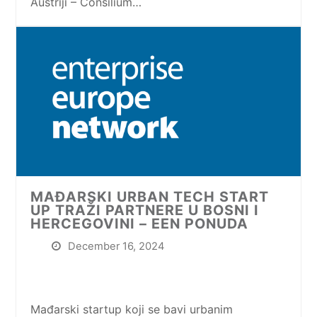
Austriji – Consilium…
MAĐARSKI URBAN TECH START
UP TRAŽI PARTNERE U BOSNI I
HERCEGOVINI – EEN PONUDA
December 16, 2024
Mađarski startup koji se bavi urbanim