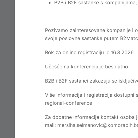
B2B i B2F sastanke s kompanijama, in
Pozivamo zainteresovane kompanije i or
svoje poslovne sastanke putem B2Matc
Rok za online registraciju je 16.3.2026.
Učešće na konferenciji je besplatno.
B2B i B2F sastanci zakazuju se isključi
Više informacija i registracija dostupni 
regional-conference
Za dodatne informacije kontakt osoba j
mail:
mersiha.selmanovic@komorabih.b