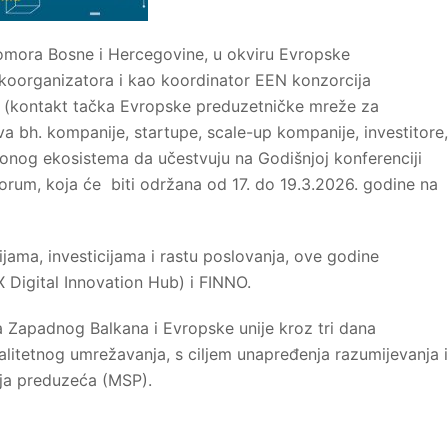
omora Bosne i Hercegovine, u okviru Evropske
koorganizatora i kao koordinator EEN konzorcija
(kontakt tačka Evropske preduzetničke mreže za
a bh. kompanije, startupe, scale-up kompanije, investitore,
acionog ekosistema da učestvuju na Godišnjoj konferenciji
rum, koja će biti održana od 17. do 19.3.2026. godine na
ijama, investicijama i rastu poslovanja, ove godine
Digital Innovation Hub) i FINNO.
 Zapadnog Balkana i Evropske unije kroz tri dana
kvalitetnog umrežavanja, s ciljem unapređenja razumijevanja i
nja preduzeća (MSP).