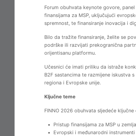
Forum obuhvata keynote govore, panel d
finansijama za MSP, uključujući evropsk
spremnost, te finansiranje inovacija i dig
Bilo da tražite finansiranje, želite se p
podrške ili razvijati prekogranična part
orijentisanu platformu.
Učesnici će imati priliku da istraže kon
B2F sastancima te razmijene iskustva s 
regiona i Evropske unije.
Ključne teme
FINNO 2026 obuhvata sljedeće ključne o
Pristup finansijama za MSP u zeml
Evropski i međunarodni instrumenti f