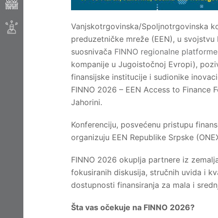
Vanjskotrgovinska/Spoljnotrgovinska k
preduzetničke mreže (EEN), u svojstvu 
suosnivača
FINNO regionalne platforme
kompanije u Jugoistočnoj Evropi), poziv
finansijske institucije i sudionike inov
FINNO 2026 – EEN Access to Finance Fo
Jahorini.
Konferenciju, posvećenu pristupu finans
organizuju EEN Republike Srpske (ONEX 
FINNO 2026 okuplja partnere iz zemalja
fokusiranih diskusija, stručnih uvida i 
dostupnosti finansiranja za mala i sred
Šta vas očekuje na FINNO 2026?