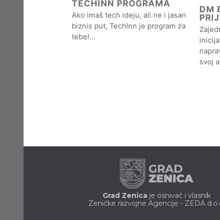
TECHINN PROGRAMA
DM B
Ako imaš tech ideju, ali ne i jasan
PRI
biznis put, TechInn je program za
Zajedn
tebe!…
inicij
naprav
svoj 
Grad Zenica
je osnivač i vlasnik
Zeničke razvojne Agencije - ZEDA d.o.