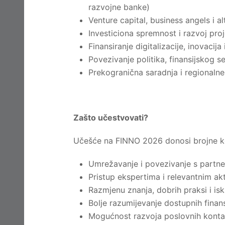
razvojne banke)
Venture capital, business angels i alt
Investiciona spremnost i razvoj pro
Finansiranje digitalizacije, inovacija 
Povezivanje politika, finansijskog
Prekogranična saradnja i regionaln
Zašto učestvovati?
Učešće na FINNO 2026 donosi brojne kori
Umrežavanje i povezivanje s partne
Pristup ekspertima i relevantnim akte
Razmjenu znanja, dobrih praksi i is
Bolje razumijevanje dostupnih finan
Mogućnost razvoja poslovnih kontak