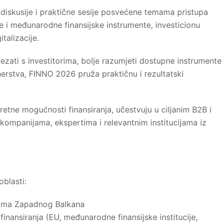
iskusije i praktične sesije posvećene temama pristupa
e i međunarodne finansijske instrumente, investicionu
italizacije.
ovezati s investitorima, bolje razumjeti dostupne instrumente
nerstva, FINNO 2026 pruža praktičnu i rezultatski
kretne mogućnosti finansiranja, učestvuju u ciljanim B2B i
kompanijama, ekspertima i relevantnim institucijama iz
blasti:
jama Zapadnog Balkana
inansiranja (EU, međunarodne finansijske institucije,