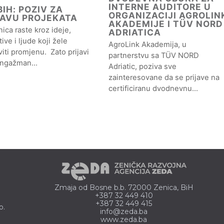
INTERNE AUDITORE U
IH: POZIV ZA
ORGANIZACIJI AGROLIN
JAVU PROJEKATA
AKADEMIJE I TÜV NORD
ica raste kroz ideje,
ADRIATICA
ative i ljude koji žele
AgroLink Akademija, u
iti promjenu. Zato prijavi
partnerstvu sa TÜV NORD
angažman…
Adriatic, poziva sve
zainteresovane da se prijave na
certificiranu dvodnevnu…
Zmaja od Bosne b.b. 72000 Zenica, BiH
+387 32 449 410
+387 32 449 415
o.
info@zeda.ba
www.zeda.ba