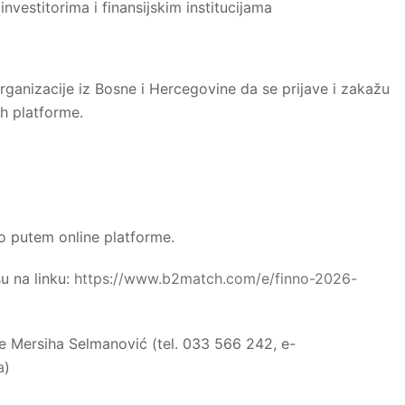
vestitorima i finansijskim institucijama
ganizacije iz Bosne i Hercegovine da se prijave i zakažu
h platforme.
vo putem online platforme.
su na linku:
https://www.b2match.com/e/finno-2026-
e Mersiha Selmanović (tel. 033 566 242, e-
a
)