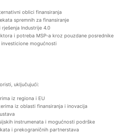
ernativni oblici finansiranja
jekata spremnih za finansiranje
i rješenja Industrije 4.0
 sektora i potreba MSP-a kroz pouzdane posrednike
e investicione mogućnosti
sti, uključujući:
rima iz regiona i EU
rima iz oblasti finansiranja i inovacija
kustava
sijskih instrumenata i mogućnosti podrške
ata i prekograničnih partnerstava