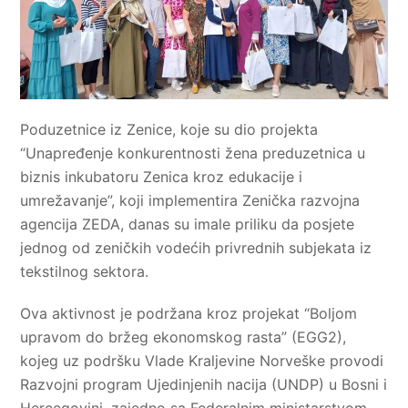
Poduzetnice iz Zenice, koje su dio projekta
“Unapređenje konkurentnosti žena preduzetnica u
biznis inkubatoru Zenica kroz edukacije i
umrežavanje”, koji implementira Zenička razvojna
agencija ZEDA, danas su imale priliku da posjete
jednog od zeničkih vodećih privrednih subjekata iz
tekstilnog sektora.
Ova aktivnost je podržana kroz projekat “Boljom
upravom do bržeg ekonomskog rasta” (EGG2),
kojeg uz podršku Vlade Kraljevine Norveške provodi
Razvojni program Ujedinjenih nacija (UNDP) u Bosni i
Hercegovini, zajedno sa Federalnim ministarstvom