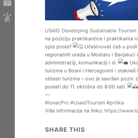
USAID Developing Sustainable Tourism 
na poziciju praktikantice i praktikanta 
opis posla?
Učestvovat ćeš u podrš
regionalnih ureda u Mostaru i Banjaluci 
administraciji, komunikaciji i sl.
Ukol
turizma u Bosni i Hercegovini i stekneš
oblasti turizma – ovo je savršen poziv 
poslati do 11. oktobra do 8:00 sati.
—
#lonacPro
#UsaidTourism
#prilika
Više informacija na linku:
https://www.l
SHARE THIS