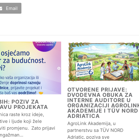
Email
OTVORENE PRIJAVE:
DVODEVNA OBUKA ZA
INTERNE AUDITORE U
IH: POZIV ZA
ORGANIZACIJI AGROLIN
JAVU PROJEKATA
AKADEMIJE I TÜV NORD
ica raste kroz ideje,
ADRIATICA
ative i ljude koji žele
AgroLink Akademija, u
iti promjenu. Zato prijavi
partnerstvu sa TÜV NORD
angažman…
Adriatic, poziva sve