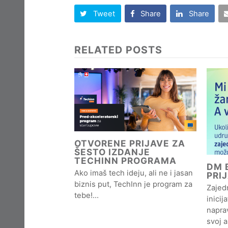
Tweet
Share
Share
RELATED POSTS
OTVORENE PRIJAVE ZA
ŠESTO IZDANJE
TECHINN PROGRAMA
DM B
Ako imaš tech ideju, ali ne i jasan
PRI
biznis put, TechInn je program za
Zajedn
tebe!…
inicij
naprav
svoj 