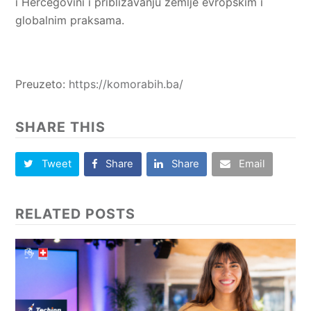
i Hercegovini i približavanju zemlje evropskim i
globalnim praksama.
Preuzeto:
https://komorabih.ba/
SHARE THIS
Tweet
Share
Share
Email
RELATED POSTS