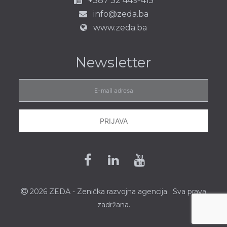
+387 32 449-415
info@zeda.ba
www.zeda.ba
Newsletter
E-
mail
adresa
PRIJAVA
Facebook
Linkedin
Youtube
2026 ZEDA - Zenička
razvojna agencija
. Sva prava
zadržana.