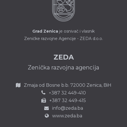
Grad Zenica
je osnivač i vlasnik
Zeničke razvojne Agencije - ZEDA d.o.o.
ZEDA
Zenička razvojna agencija
Zmaja od Bosne b.b.
72000 Zenica,
BiH
387 32 449-410
+
+387 32 449-415
info@zeda.ba
www.zeda.ba