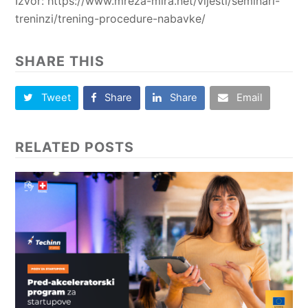
Izvor: https://www.mreza-mira.net/vijesti/seminari-
treninzi/trening-procedure-nabavke/
SHARE THIS
Tweet
Share
Share
Email
RELATED POSTS