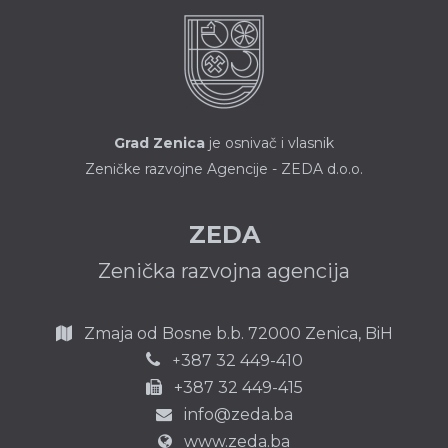
Grad Zenica
je osnivač i vlasnik
Zeničke razvojne Agencije - ZEDA d.o.o.
ZEDA
Zenička razvojna agencija
Zmaja od Bosne b.b.
72000 Zenica,
BiH
387 32 449-410
+
+387 32 449-415
info@zeda.ba
www.zeda.ba