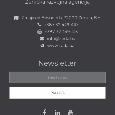
Zenička razvojna agencija
Zmaja od Bosne b.b.
72000 Zenica,
BiH
387 32 449-410
+
+387 32 449-415
info@zeda.ba
www.zeda.ba
Newsletter
E-
mail
adresa
PRIJAVA
Facebook
Linkedin
Youtube