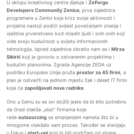
U sklopu kreativnog centra djeluje i
ZeForge
Developers Community Zenica
, prva zajednica
programera u Zenici koja kroz svoje aktivnosti i
projekte nastoji podići svijest povećanjem znanja i
vještina prvenstveno kod mladih ljudi i svih onih koji
vide svoju budućnost u svijetu informacionih
tehnologija. Ispred zajednice obratio nam se i
Mirza
Sikirić
koji je govorio o ostvarenim projektima i
budućim planovima. Zgrada Agencije ZEDA uz
podršku Europske Unije pruža
prostor za 45 firmi,
a
plan je ostvariti na jednom mjestu čak i deset IT firmi
koje će
zapošljavati nove radnike
.
Ono u čemu su se svi složili jeste da bi bilo potrebno
da Grad olakša „ulaz” firmama koje
rade
outsourcing
sa smanjenjem nameta što bi u
mnogome olakšalo sam proces. Također se stavljaju
u fokus i
start-upi
koji bi bili podržani od strane