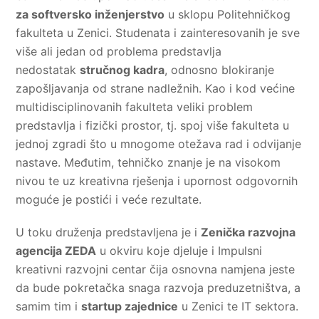
za softversko inženjerstvo
u sklopu Politehničkog
fakulteta u Zenici. Studenata i zainteresovanih je sve
više ali jedan od problema predstavlja
nedostatak
stručnog kadra
, odnosno blokiranje
zapošljavanja od strane nadležnih. Kao i kod većine
multidisciplinovanih fakulteta veliki problem
predstavlja i fizički prostor, tj. spoj više fakulteta u
jednoj zgradi što u mnogome otežava rad i odvijanje
nastave. Međutim, tehničko znanje je na visokom
nivou te uz kreativna rješenja i upornost odgovornih
moguće je postići i veće rezultate.
U toku druženja predstavljena je i
Zenička razvojna
agencija ZEDA
u okviru koje djeluje i Impulsni
kreativni razvojni centar čija osnovna namjena jeste
da bude pokretačka snaga razvoja preduzetništva, a
samim tim i
startup zajednice
u Zenici te IT sektora.