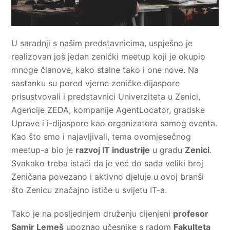
U saradnji s našim predstavnicima, uspješno je
realizovan još jedan zenički meetup koji je okupio
mnoge članove, kako stalne tako i one nove. Na
sastanku su pored vjerne zeničke dijaspore
prisustvovali i predstavnici Univerziteta u Zenici,
Agencije ZEDA, kompanije AgentLocator, gradske
Uprave i i-dijaspore kao organizatora samog eventa.
Kao što smo i najavljivali, tema ovomjesečnog
meetup-a bio je
razvoj IT industrije
u gradu
Zenici
.
Svakako treba istaći da je već do sada veliki broj
Zeničana povezano i aktivno djeluje u ovoj branši
što Zenicu značajno ističe u svijetu IT-a.
Tako je na posljednjem druženju cijenjeni
profesor
Samir Lemeš
upoznao učesnike s radom
Fakulteta