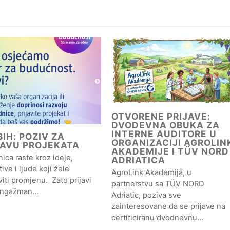
OTVORENE PRIJAVE:
DVODEVNA OBUKA ZA
INTERNE AUDITORE U
IH: POZIV ZA
ORGANIZACIJI AGROLIN
JAVU PROJEKATA
AKADEMIJE I TÜV NORD
ica raste kroz ideje,
ADRIATICA
ative i ljude koji žele
AgroLink Akademija, u
iti promjenu. Zato prijavi
partnerstvu sa TÜV NORD
angažman…
Adriatic, poziva sve
zainteresovane da se prijave na
certificiranu dvodnevnu…