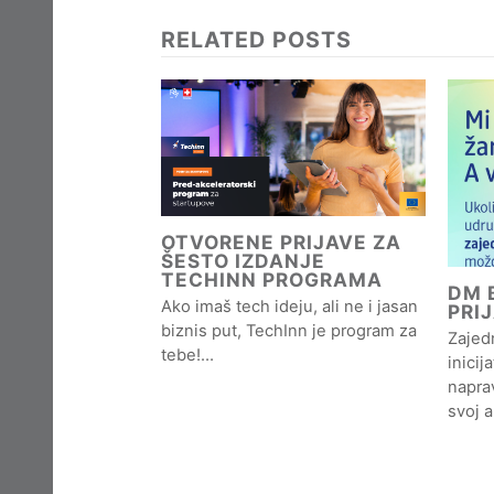
RELATED POSTS
OTVORENE PRIJAVE ZA
ŠESTO IZDANJE
TECHINN PROGRAMA
DM B
Ako imaš tech ideju, ali ne i jasan
PRI
biznis put, TechInn je program za
Zajedn
tebe!…
inicij
naprav
svoj 