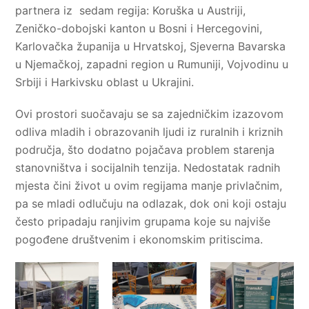
partnera iz sedam regija: Koruška u Austriji,
Zeničko-dobojski kanton u Bosni i Hercegovini,
Karlovačka županija u Hrvatskoj, Sjeverna Bavarska
u Njemačkoj, zapadni region u Rumuniji, Vojvodinu u
Srbiji i Harkivsku oblast u Ukrajini.
Ovi prostori suočavaju se sa zajedničkim izazovom
odliva mladih i obrazovanih ljudi iz ruralnih i kriznih
područja, što dodatno pojačava problem starenja
stanovništva i socijalnih tenzija. Nedostatak radnih
mjesta čini život u ovim regijama manje privlačnim,
pa se mladi odlučuju na odlazak, dok oni koji ostaju
često pripadaju ranjivim grupama koje su najviše
pogođene društvenim i ekonomskim pritiscima.