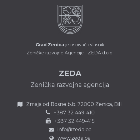
Grad Zenica
je osnivač i vlasnik
Zeničke razvojne Agencije - ZEDA d.o.o.
ZEDA
Zenička razvojna agencija
Zmaja od Bosne b.b.
72000 Zenica,
BiH
387 32 449-410
+
+387 32 449-415
info@zeda.ba
www.zeda.ba