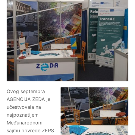
Ovog septembra
AGENCIJA ZEDA je
učestvovala na
najpoznatijem
Međunarodnom
sajmu privrede ZEPS