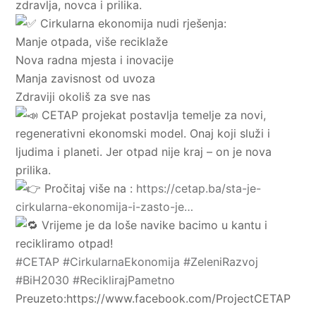
zdravlja, novca i prilika.
Cirkularna ekonomija nudi rješenja:
Manje otpada, više reciklaže
Nova radna mjesta i inovacije
Manja zavisnost od uvoza
Zdraviji okoliš za sve nas
CETAP projekat postavlja temelje za novi,
regenerativni ekonomski model. Onaj koji služi i
ljudima i planeti. Jer otpad nije kraj – on je nova
prilika.
Pročitaj više na :
https://cetap.ba/sta-je-
cirkularna-ekonomija-i-zasto-je…
Vrijeme je da loše navike bacimo u kantu i
recikliramo otpad!
#CETAP
#CirkularnaEkonomija
#ZeleniRazvoj
#BiH2030
#ReciklirajPametno
Preuzeto:https://www.facebook.com/ProjectCETAP