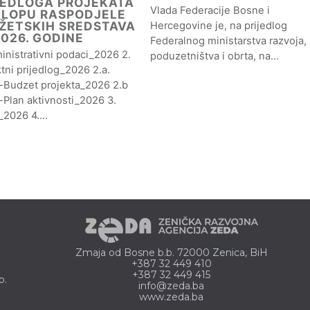
JEDLOGA PROJEKATA
Vlada Federacije Bosne i
KLOPU RASPODJELE
ŽETSKIH SREDSTAVA
Hercegovine je, na prijedlog
2026. GODINE
Federalnog ministarstva razvoja,
inistrativni podaci_2026 2.
poduzetništva i obrta, na…
tni prijedlog_2026 2.a.
g-Budzet projekta_2026 2.b
-Plan aktivnosti_2026 3.
a_2026 4.…
Zmaja od Bosne b.b. 72000 Zenica, BiH
+387 32 449 410
+387 32 449 415
o.
info@zeda.ba
www.zeda.ba