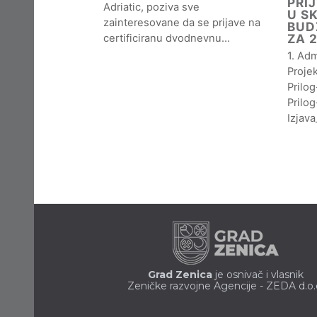
PRI
Adriatic, poziva sve
U S
zainteresovane da se prijave na
BUD
ZA 
certificiranu dvodnevnu…
1. Adm
Projek
Prilo
Prilog
Izjav
Grad Zenica
je osnivač i vlasnik
Zeničke razvojne Agencije - ZEDA d.o.