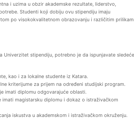
tna i uzima u obzir akademske rezultate, liderstvo,
potrebe. Studenti koji dobiju ovu stipendiju imaju
tom po visokokvalitetnom obrazovanju i različitim prilika
fa Univerzitet stipendiju, potrebno je da ispunjavate sledeć
, kao i za lokalne studente iz Katara.
lne kriterijume za prijem na određeni studijski program.
je imati diplomu odgovarajuće oblasti.
e imati magistarsku diplomu i dokaz o istraživačkom
icanja iskustva u akademskom i istraživačkom okruženju.