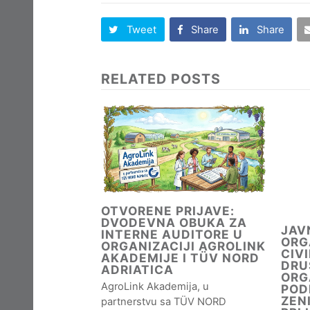
Tweet
Share
Share
RELATED POSTS
OTVORENE PRIJAVE:
DVODEVNA OBUKA ZA
JAV
INTERNE AUDITORE U
ORG
ORGANIZACIJI AGROLINK
CIV
AKADEMIJE I TÜV NORD
DRU
ADRIATICA
ORG
AgroLink Akademija, u
POD
ZEN
partnerstvu sa TÜV NORD