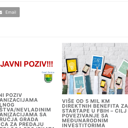
Email
NI POZIV
ANIZACIJAMA
VIŠE OD 5 MIL KM
ILNOG
DIREKTNIH BENEFITA Z
ŠTVA/NEVLADINIM
STARTAPE U FBIH – CILJ
ANIZACIJAMA SA
POVEZIVANJE SA
RUČJA GRADA
MEĐUNARODNIM
ICA ZA PREDAJU
INVESTITORIMA