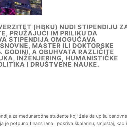
VERZITET (HBKU) NUDI STIPENDIJU Z
 PRUŽAJUĆI IM PRILIKU DA
OVA STIPENDIJA OMOGUĆAVA
SNOVNE, MASTER ILI DOKTORSKE
. GODINI, A OBUHVATA RAZLIČITE
UKA, INŽENJERING, HUMANISTIČKE
OLITIKA I DRUŠTVENE NAUKE.
pendije za međunarodne studente koji žele da upišu osnovne
a je potpuno finansirana i pokriva školarinu, smještaj, kao i