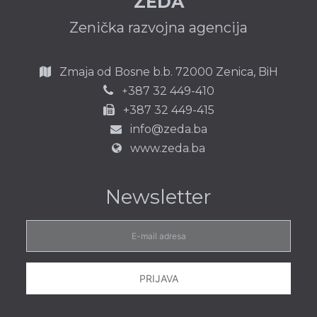
ZEDA
Zenička razvojna agencija
Zmaja od Bosne b.b.
72000 Zenica,
BiH
387 32 449-410
+
+387 32 449-415
info@zeda.ba
www.zeda.ba
Newsletter
E-
mail
adresa
PRIJAVA