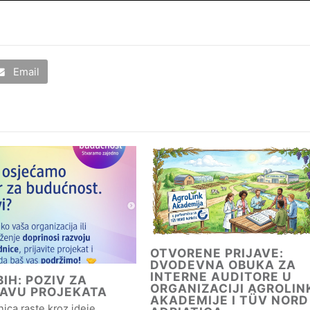
Email
OTVORENE PRIJAVE:
DVODEVNA OBUKA ZA
INTERNE AUDITORE U
IH: POZIV ZA
ORGANIZACIJI AGROLIN
JAVU PROJEKATA
AKADEMIJE I TÜV NORD
ica raste kroz ideje,