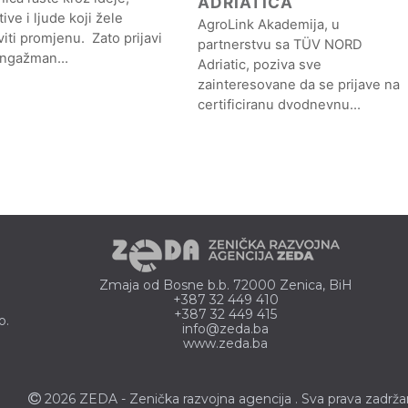
ADRIATICA
ative i ljude koji žele
AgroLink Akademija, u
iti promjenu. Zato prijavi
partnerstvu sa TÜV NORD
angažman…
Adriatic, poziva sve
zainteresovane da se prijave na
certificiranu dvodnevnu…
Zmaja od Bosne b.b. 72000 Zenica, BiH
+387 32 449 410
+387 32 449 415
o.
info@zeda.ba
www.zeda.ba
2026 ZEDA - Zenička
razvojna agencija
. Sva prava zadrža