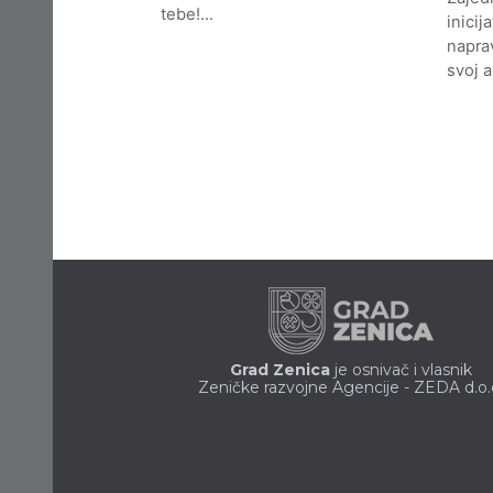
tebe!…
inicij
naprav
svoj 
Grad Zenica
je osnivač i vlasnik
Zeničke razvojne Agencije - ZEDA d.o.