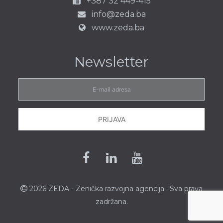
+387 32 449-415
info@zeda.ba
www.zeda.ba
Newsletter
E-
mail
adresa
PRIJAVA
Facebook
Linkedin
Youtube
2026 ZEDA - Zenička
razvojna agencija
. Sva prava
zadržana.