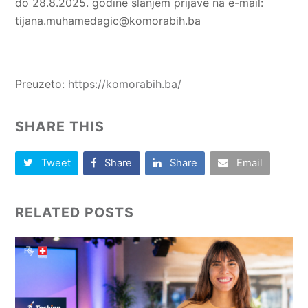
do 28.8.2025. godine slanjem prijave na e-mail:
tijana.muhamedagic@komorabih.ba
Preuzeto:
https://komorabih.ba/
SHARE THIS
Tweet
Share
Share
Email
RELATED POSTS