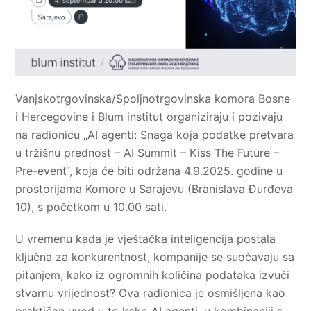
Vanjskotrgovinska/Spoljnotrgovinska komora Bosne
i Hercegovine i Blum institut organiziraju i pozivaju
na radionicu „AI agenti: Snaga koja podatke pretvara
u tržišnu prednost – AI Summit – Kiss The Future –
Pre-event“, koja će biti održana 4.9.2025. godine u
prostorijama Komore u Sarajevu (Branislava Đurđeva
10), s početkom u 10.00 sati.
U vremenu kada je vještačka inteligencija postala
ključna za konkurentnost, kompanije se suočavaju sa
pitanjem, kako iz ogromnih količina podataka izvući
stvarnu vrijednost? Ova radionica je osmišljena kao
praktičan uvod u to kako AI agenti, u kombinaciji s