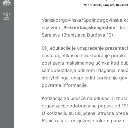
Vanjskotrgovinska/Spoljnotrgovinska k
nazivom
„Prezentacijske vještine“
, koj
Sarajevu (Branislava Đurđeva 10).
Cilj edukacije je unapređenje prezentac
nastupa, efikasno strukturiranje poruke,
postizanja maksimalnog učinka kod publ
samopouzdanje prilikom izlaganja, naučit
storytellinga, unaprijediti korištenje go
povratne informacije.
Kotizacija za učešće na edukaciji iznosi
organizacije odobrava se popust od 10%,
U kotizaciju su uključena: stručna pred
Brick
, ručak i osvježenje tokom pauza.