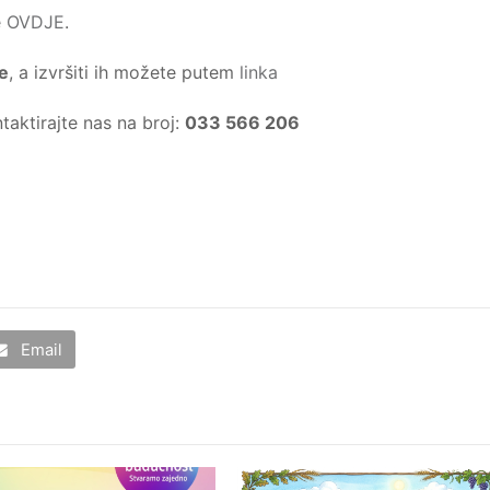
e
OVDJE
.
e
, a izvršiti ih možete putem
linka
aktirajte nas na broj:
033 566 206
Email