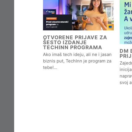
OTVORENE PRIJAVE ZA
ŠESTO IZDANJE
TECHINN PROGRAMA
DM B
Ako imaš tech ideju, ali ne i jasan
PRI
biznis put, TechInn je program za
Zajedn
tebe!…
inicij
naprav
svoj 