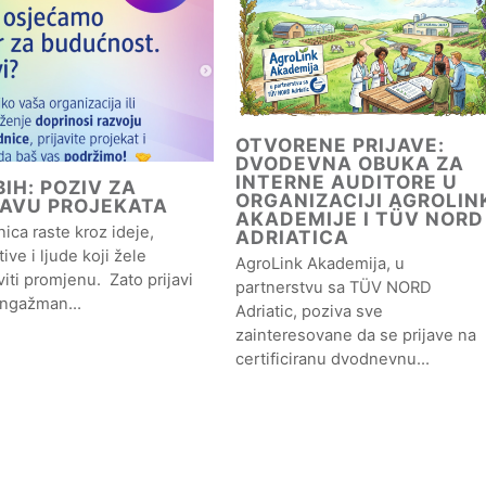
OTVORENE PRIJAVE:
DVODEVNA OBUKA ZA
INTERNE AUDITORE U
IH: POZIV ZA
ORGANIZACIJI AGROLIN
JAVU PROJEKATA
AKADEMIJE I TÜV NORD
ica raste kroz ideje,
ADRIATICA
ative i ljude koji žele
AgroLink Akademija, u
iti promjenu. Zato prijavi
partnerstvu sa TÜV NORD
angažman…
Adriatic, poziva sve
zainteresovane da se prijave na
certificiranu dvodnevnu…