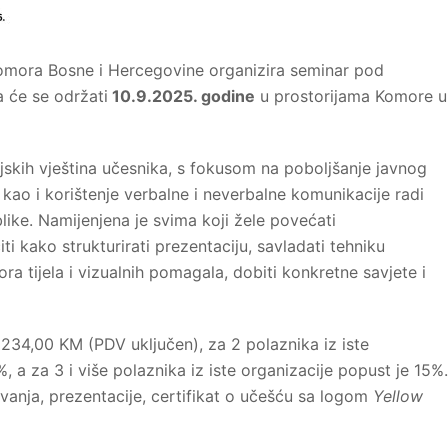
omora Bosne i Hercegovine organizira seminar pod
a će se održati
10.9.2025. godine
u prostorijama Komore u
ijskih vještina učesnika, s fokusom na poboljšanje javnog
 kao i korištenje verbalne i neverbalne komunikacije radi
ike. Namijenjena je svima koji žele povećati
i kako strukturirati prezentaciju, savladati tehniku
vora tijela i vizualnih pomagala, dobiti konkretne savjete i
 234,00 KM (PDV uključen), za 2 polaznika iz iste
 a za 3 i više polaznika iz iste organizacije popust je 15%.
avanja, prezentacije, certifikat o učešću sa logom
Yellow