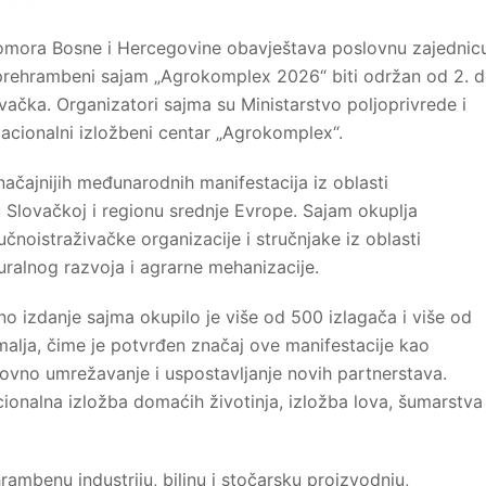
omora Bosne i Hercegovine obavještava poslovnu zajednic
 prehrambeni sajam „Agrokomplex 2026“ biti održan od 2. 
ovačka. Organizatori sajma su Ministarstvo poljoprivrede i
acionalni izložbeni centar „Agrokomplex“.
ačajnijih međunarodnih manifestacija iz oblasti
u Slovačkoj i regionu srednje Evrope. Sajam okuplja
aučnoistraživačke organizacije i stručnjake iz oblasti
uralnog razvoja i agrarne mehanizacije.
 izdanje sajma okupilo je više od 500 izlagača i više od
malja, čime je potvrđen značaj ove manifestacije kao
ovno umrežavanje i uspostavljanje novih partnerstava.
onalna izložba domaćih životinja, izložba lova, šumarstva 
ambenu industriju, biljnu i stočarsku proizvodnju,