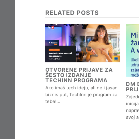
RELATED POSTS
OTVORENE PRIJAVE ZA
ŠESTO IZDANJE
TECHINN PROGRAMA
DM B
Ako imaš tech ideju, ali ne i jasan
PRI
biznis put, TechInn je program za
Zajedn
tebe!…
inicij
naprav
svoj 