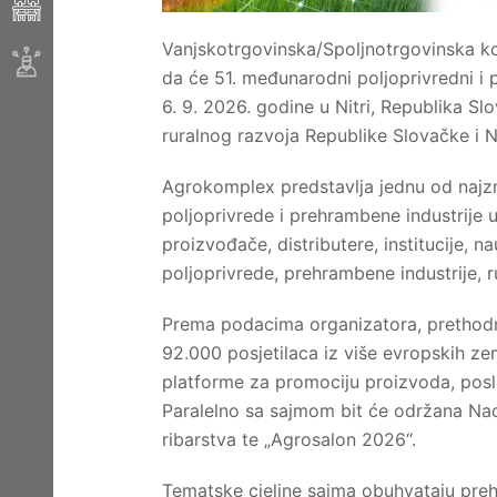
Vanjskotrgovinska/Spoljnotrgovinska k
da će 51. međunarodni poljoprivredni i
6. 9. 2026. godine u Nitri, Republika Sl
ruralnog razvoja Republike Slovačke i N
Agrokomplex predstavlja jednu od najzn
poljoprivrede i prehrambene industrije 
proizvođače, distributere, institucije, n
poljoprivrede, prehrambene industrije, r
Prema podacima organizatora, prethodno
92.000 posjetilaca iz više evropskih ze
platforme za promociju proizvoda, posl
Paralelno sa sajmom bit će održana Naci
ribarstva te „Agrosalon 2026“.
Tematske cjeline sajma obuhvataju prehr