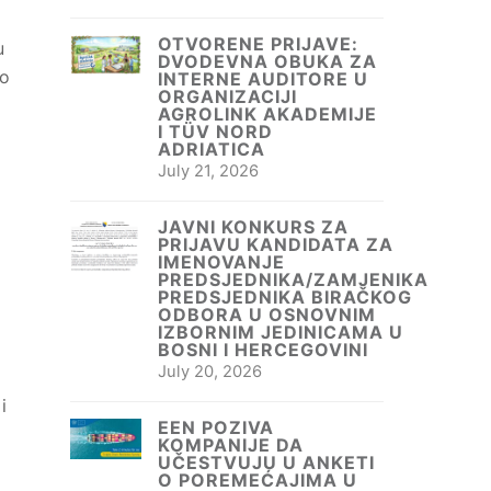
OTVORENE PRIJAVE:
u
DVODEVNA OBUKA ZA
do
INTERNE AUDITORE U
ORGANIZACIJI
AGROLINK AKADEMIJE
I TÜV NORD
ADRIATICA
July 21, 2026
JAVNI KONKURS ZA
PRIJAVU KANDIDATA ZA
IMENOVANJE
PREDSJEDNIKA/ZAMJENIKA
PREDSJEDNIKA BIRAČKOG
ODBORA U OSNOVNIM
IZBORNIM JEDINICAMA U
BOSNI I HERCEGOVINI
July 20, 2026
i
EEN POZIVA
KOMPANIJE DA
UČESTVUJU U ANKETI
O POREMEĆAJIMA U