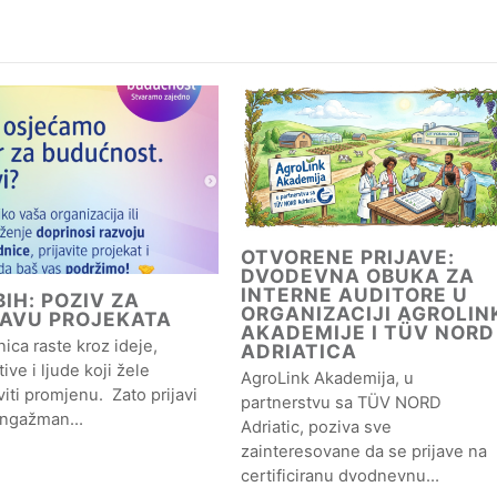
OTVORENE PRIJAVE:
DVODEVNA OBUKA ZA
INTERNE AUDITORE U
IH: POZIV ZA
ORGANIZACIJI AGROLIN
JAVU PROJEKATA
AKADEMIJE I TÜV NORD
ica raste kroz ideje,
ADRIATICA
ative i ljude koji žele
AgroLink Akademija, u
iti promjenu. Zato prijavi
partnerstvu sa TÜV NORD
angažman…
Adriatic, poziva sve
zainteresovane da se prijave na
certificiranu dvodnevnu…