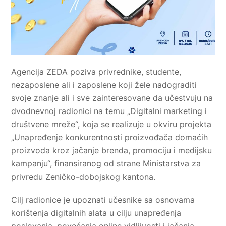
Agencija ZEDA poziva privrednike, studente,
nezaposlene ali i zaposlene koji žele nadograditi
svoje znanje ali i sve zainteresovane da učestvuju na
dvodnevnoj radionici na temu „Digitalni marketing i
društvene mreže“, koja se realizuje u okviru projekta
„Unapređenje konkurentnosti proizvođača domaćih
proizvoda kroz jačanje brenda, promociju i medijsku
kampanju“, finansiranog od strane Ministarstva za
privredu Zeničko-dobojskog kantona.
Cilj radionice je upoznati učesnike sa osnovama
korištenja digitalnih alata u cilju unapređenja
poslovanja, povećanja online vidljivosti i jačanja