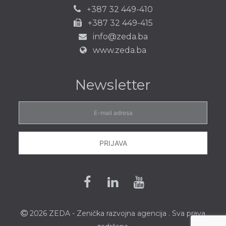
387 32 449-410
+
+387 32 449-415
info@zeda.ba
www.zeda.ba
Newsletter
E-
mail
adresa
PRIJAVA
Facebook
Linkedin
Youtube
2026 ZEDA - Zenička
razvojna agencija
. Sva prava