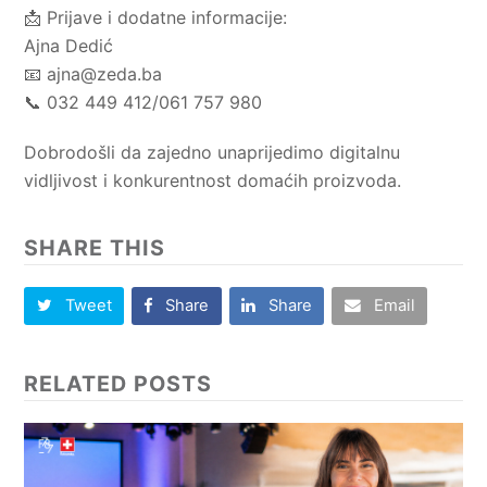
📩 Prijave i dodatne informacije:
Ajna Dedić
📧
ajna@zeda.ba
📞 032 449 412/061 757 980
Dobrodošli da zajedno unaprijedimo digitalnu
vidljivost i konkurentnost domaćih proizvoda.
SHARE THIS
Tweet
Share
Share
Email
RELATED POSTS