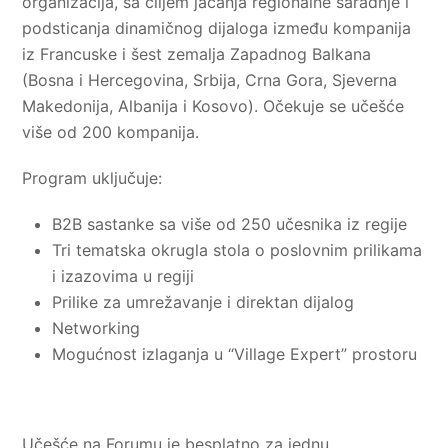
organizacija, sa ciljem jačanja regionalne saradnje i
podsticanja dinamičnog dijaloga između kompanija
iz Francuske i šest zemalja Zapadnog Balkana
(Bosna i Hercegovina, Srbija, Crna Gora, Sjeverna
Makedonija, Albanija i Kosovo). Očekuje se učešće
više od 200 kompanija.
Program uključuje:
B2B sastanke sa više od 250 učesnika iz regije
Tri tematska okrugla stola o poslovnim prilikama
i izazovima u regiji
Prilike za umrežavanje i direktan dijalog
Networking
Mogućnost izlaganja u “Village Expert” prostoru
Učešće na Forumu je besplatno za jednu