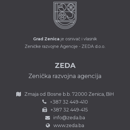
Grad Zenica
je osnivač i vlasnik
Zeničke razvojne Agencije - ZEDA d.o.o.
ZEDA
Zenička razvojna agencija
Zmaja od Bosne b.b.
72000 Zenica,
BiH
387 32 449-410
+
+387 32 449-415
info@zeda.ba
www.zeda.ba