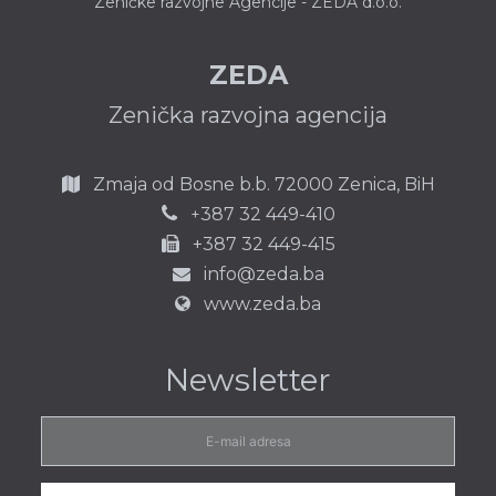
Zeničke razvojne Agencije - ZEDA d.o.o.
ZEDA
Zenička razvojna agencija
Zmaja od Bosne b.b.
72000 Zenica,
BiH
387 32 449-410
+
+387 32 449-415
info@zeda.ba
www.zeda.ba
Newsletter
E-
mail
adresa