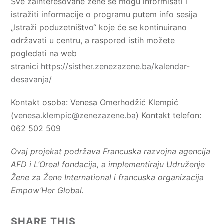
Sve zainteresovane žene se mogu informisati i
istražiti informacije o programu putem info sesija
„Istraži poduzetništvo“ koje će se kontinuirano
održavati u centru, a raspored istih možete
pogledati na web
stranici
https://sisther.zenezazene.ba/kalendar-
desavanja/
Kontakt osoba: Venesa Omerhodžić Klempić
(
venesa.klempic@zenezazene.ba
) Kontakt telefon:
062 502 509
Ovaj projekat podržava Francuska razvojna agencija
AFD i L’Oreal fondacija, a implementiraju Udruženje
Žene za Žene International i francuska organizacija
Empow’Her Global.
SHARE THIS