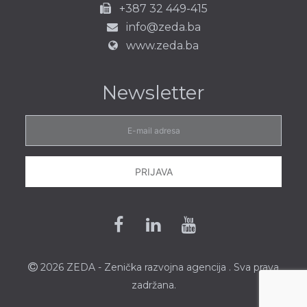
+387 32 449-415
info@zeda.ba
www.zeda.ba
Newsletter
E-
mail
adresa
PRIJAVA
Facebook
Linkedin
Youtube
2026 ZEDA - Zenička
razvojna agencija
. Sva prava
zadržana.