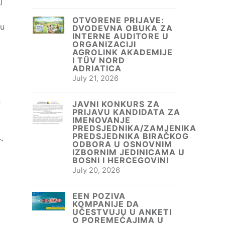
j
OTVORENE PRIJAVE:
 u
DVODEVNA OBUKA ZA
INTERNE AUDITORE U
ORGANIZACIJI
AGROLINK AKADEMIJE
I TÜV NORD
ADRIATICA
July 21, 2026
G
JAVNI KONKURS ZA
PRIJAVU KANDIDATA ZA
IMENOVANJE
PREDSJEDNIKA/ZAMJENIKA
PREDSJEDNIKA BIRAČKOG
.
ODBORA U OSNOVNIM
IZBORNIM JEDINICAMA U
BOSNI I HERCEGOVINI
July 20, 2026
EEN POZIVA
KOMPANIJE DA
UČESTVUJU U ANKETI
O POREMEĆAJIMA U