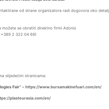
ontaktirane od strane organizatora radi dogovora oko detal
a možete se obratiti direktno firmi Adonis
l: +389 2 322 04 69)
a slijedećim stranicama:
gies Fair” –
https://www.bursamakinefuari.com/en/
tps://plasteurasia.com/en/