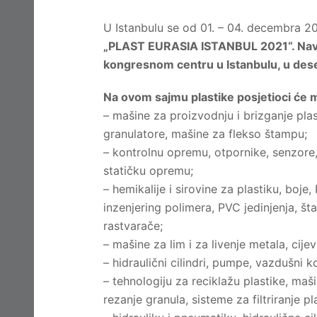
U Istanbulu se od 01. – 04. decembra 
„PLAST EURASIA ISTANBUL 2021“. Nave
kongresnom centru u Istanbulu, u deset
Na ovom sajmu plastike posjetioci će m
– mašine za proizvodnju i brizganje plasti
granulatore, mašine za flekso štampu;
– kontrolnu opremu, otpornike, senzore,
statičku opremu;
– hemikalije i sirovine za plastiku, boj
inzenjering polimera, PVC jedinjenja, št
rastvarače;
– mašine za lim i za livenje metala, cijev
– hidraulični cilindri, pumpe, vazdušni k
– tehnologiju za reciklažu plastike, maš
rezanje granula, sisteme za filtriranje pl