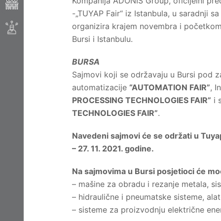
Kompanija ADONIS Group, oficijelni pre
-„TUYAP Fair“ iz Istanbula, u saradnji
organizira krajem novembra i početko
Bursi i Istanbulu.
BURSA
Sajmovi koji se održavaju u Bursi pod 
automatizacije
“AUTOMATION FAIR”
, 
PROCESSING TECHNOLOGIES FAIR”
i 
TECHNOLOGIES FAIR”
.
Navedeni sajmovi će se održati u Tuya
– 27. 11. 2021. godine.
Na sajmovima u Bursi posjetioci će moć
– mašine za obradu i rezanje metala, sis
– hidraulične i pneumatske sisteme, alat
– sisteme za proizvodnju električne energ