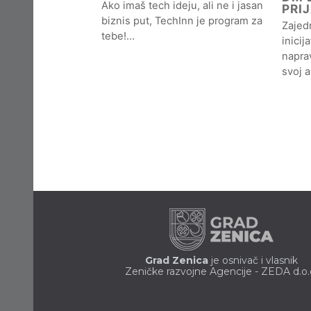
Ako imaš tech ideju, ali ne i jasan
PRI
biznis put, TechInn je program za
Zajedn
tebe!…
inicij
naprav
svoj 
Grad Zenica
je osnivač i vlasnik
Zeničke razvojne Agencije - ZEDA d.o.