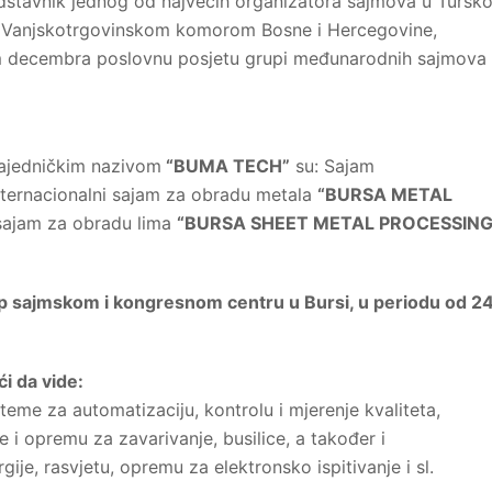
dstavnik jednog od najvećih organizatora sajmova u Tursko
 sa Vanjskotrgovinskom komorom Bosne i Hercegovine,
m decembra poslovnu posjetu grupi međunarodnih sajmova
zajedničkim nazivom
“BUMA TECH”
su: Sajam
Internacionalni sajam za obradu metala
“BURSA METAL
sajam za obradu lima
“BURSA SHEET METAL PROCESSIN
p sajmskom i kongresnom centru u Bursi, u periodu od 24
i da vide:
teme za automatizaciju, kontrolu i mjerenje kvaliteta,
e i opremu za zavarivanje, busilice, a također i
ije, rasvjetu, opremu za elektronsko ispitivanje i sl.