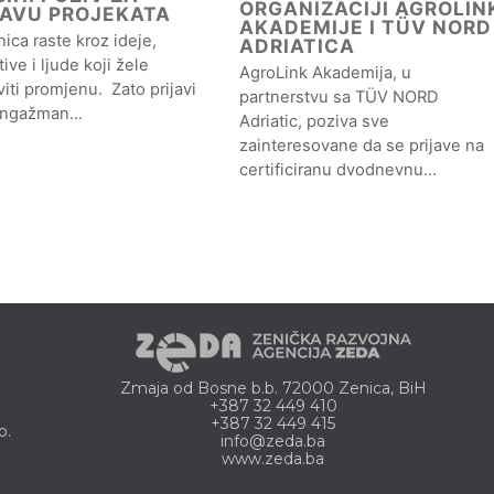
ORGANIZACIJI AGROLIN
JAVU PROJEKATA
AKADEMIJE I TÜV NORD
ica raste kroz ideje,
ADRIATICA
ative i ljude koji žele
AgroLink Akademija, u
iti promjenu. Zato prijavi
partnerstvu sa TÜV NORD
angažman…
Adriatic, poziva sve
zainteresovane da se prijave na
certificiranu dvodnevnu…
Zmaja od Bosne b.b. 72000 Zenica, BiH
+387 32 449 410
+387 32 449 415
o.
info@zeda.ba
www.zeda.ba