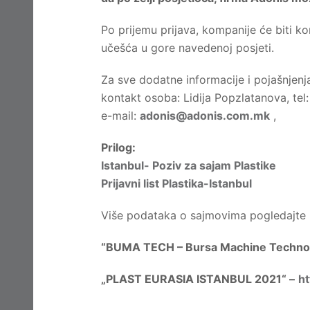
Po prijemu prijava, kompanije će biti k
učešća u gore navedenoj posjeti.
Za sve dodatne informacije i pojašnjenj
kontakt osoba: Lidija Popzlatanova, te
e-mail:
adonis@adonis.com.mk
,
Prilog:
Istanbul- Poziv za sajam Plastike
Prijavni list Plastika-Istanbul
Više podataka o sajmovima pogledajte n
“BUMA TECH – Bursa Machine Technolo
„PLAST EURASIA ISTANBUL 2021“ –
ht