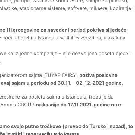
cilindre, pumpe, vazdušne kompresore, kalupe za plastiku,
lastike, stacionarne sisteme, softvere, miksere, kodiranje i
ne i Hercegovine za navedeni period pokriva slijedeće
noći u hotelu u Istanbulu sa 4 ili 5 zvezdica, ulazak na
nika iz jedne kompanije – nije dozvoljena poseta djece i
.
rganizatorom sajma „TUYAP FAIRS“,
poziva poslovne
vaj sajam u periodu od 30.11. – 02. 12. 2021 godine.
resirane za posjetu sajmu u Istanbulu, treba je da
mi Adonis GROUP
najkasnije do 17.11.2021. godine na e-
amo svoje putne troškove (prevoz do Turske i nazad), te
e izvršiti i rezervaciju avio karata.