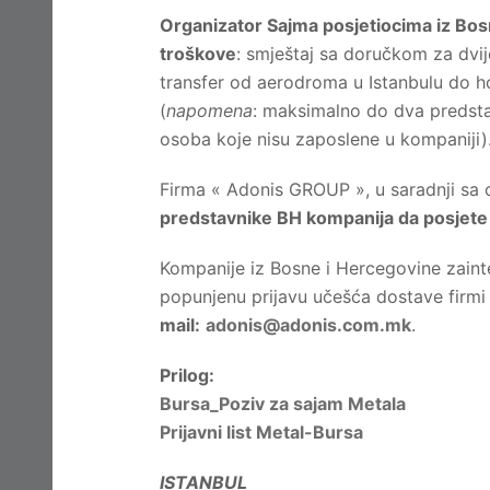
Organizator Sajma posjetiocima iz Bos
troškove
: smještaj sa doručkom za dvije
transfer od aerodroma u Istanbulu do ho
(
napomena
: maksimalno do dva predstav
osoba koje nisu zaposlene u kompaniji)
Firma « Adonis GROUP », u saradnji sa
predstavnike BH kompanija da posjete o
Kompanije iz Bosne i Hercegovine zaint
popunjenu prijavu učešća dostave fir
mail:
adonis@adonis.com.mk
.
Prilog:
Bursa_Poziv za sajam Metala
Prijavni list Metal-Bursa
ISTANBUL