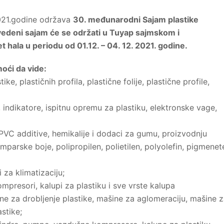
2021.godine održava
30. međunarodni Sajam plastike
deni sajam će se održati u Tuyap sajmskom i
 hala u periodu od 01.12. – 04. 12. 2021. godine.
oći da vide:
ke, plastičnih profila, plastične folije, plastične profile,
 indikatore, ispitnu opremu za plastiku, elektronske vage,
e, PVC additive, hemikalije i dodaci za gumu, proizvodnju
amparske boje, polipropilen, polietilen, polyolefin, pigmenet
i za klimatizaciju;
ompresori, kalupi za plastiku i sve vrste kalupa
ine za drobljenje plastike, mašine za aglomeraciju, mašine 
astike;