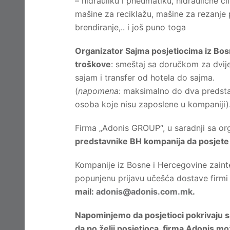
– hidrauliku i pneumatiku, hidraulične 
mašine za reciklažu, mašine za rezanje p
brendiranje,.. i još puno toga
Organizator Sajma posjetiocima iz Bos
troškove
: smeštaj sa doručkom za dvije 
sajam i transfer od hotela do sajma.
(
napomena
: maksimalno do dva predstav
osoba koje nisu zaposlene u kompaniji)
Firma „Adonis GROUP“, u saradnji sa o
predstavnike BH kompanija da posjete o
Kompanije iz Bosne i Hercegovine zainte
popunjenu prijavu učešća dostave fir
mail:
adonis@adonis.com.mk
.
Napominjemo da posjetioci pokrivaju s
da po želji posjetioca, firma Adonis mož