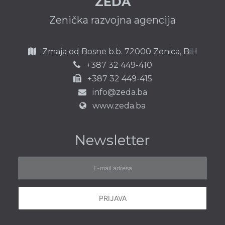
ZEDA
Zenička razvojna agencija
Zmaja od Bosne b.b.
72000 Zenica,
BiH
387 32 449-410
+
+387 32 449-415
info@zeda.ba
www.zeda.ba
Newsletter
E-
mail
adresa
PRIJAVA