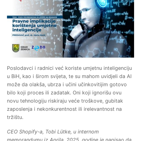
Poslodavci i radnici već koriste umjetnu inteligenciju
u BiH, kao i širom svijeta, te su mahom uvidjeli da AI
može da olakša, ubrza i učini učinkovitijim gotovo
bilo koji proces ili zadatak. Oni koji ignorišu ovu
novu tehnologiju riskiraju veće troškove, gubitak
zaposlenja i nekonkurentnost ili irelevantnost na
tržištu.
CEO Shopify-a, Tobi Lütke, u internom
memorandumu iz Aprila, 2025. godine je napisao da,