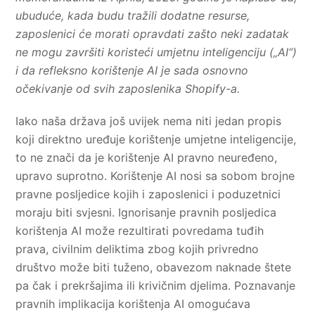
ubuduće, kada budu tražili dodatne resurse,
zaposlenici će morati opravdati zašto neki zadatak
ne mogu završiti koristeći umjetnu inteligenciju („AI“)
i da refleksno korištenje AI je sada osnovno
očekivanje od svih zaposlenika Shopify-a.
Iako naša država još uvijek nema niti jedan propis
koji direktno uređuje korištenje umjetne inteligencije,
to ne znači da je korištenje AI pravno neuređeno,
upravo suprotno. Korištenje AI nosi sa sobom brojne
pravne posljedice kojih i zaposlenici i poduzetnici
moraju biti svjesni. Ignorisanje pravnih posljedica
korištenja AI može rezultirati povredama tuđih
prava, civilnim deliktima zbog kojih privredno
društvo može biti tuženo, obavezom naknade štete
pa čak i prekršajima ili krivičnim djelima. Poznavanje
pravnih implikacija korištenja AI omogućava