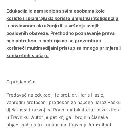
Edukacija je namijenjena svim osobama koje
koriste ili planiraju da koriste umjetnu inteligenciju
u poslovnom okruženju ili u vršenju svojih
poslovnih obaveza. Prethodno poznavanje prava
nije potrebno, a materija će se prezentirati
koristeći multimedijalni pristup sa mnogo primjera i
konkretnih slučaja.
O predavaču:
Predavač na edukaciji je prof. dr. Haris Hasić,
vanredni profesor i prodekan za naučno istraživačku
djelatnost i razvoj na Pravnom fakultetu Univerziteta
u Travniku. Autor je pet knjiga i brojnih članaka
objavljenih na tri kontinenta. Pravni je konsultant