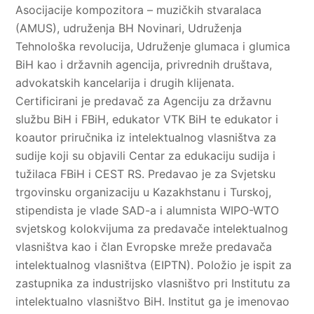
Asocijacije kompozitora – muzičkih stvaralaca
(AMUS), udruženja BH Novinari, Udruženja
Tehnološka revolucija, Udruženje glumaca i glumica
BiH kao i državnih agencija, privrednih društava,
advokatskih kancelarija i drugih klijenata.
Certificirani je predavač za Agenciju za državnu
službu BiH i FBiH, edukator VTK BiH te edukator i
koautor priručnika iz intelektualnog vlasništva za
sudije koji su objavili Centar za edukaciju sudija i
tužilaca FBiH i CEST RS. Predavao je za Svjetsku
trgovinsku organizaciju u Kazakhstanu i Turskoj,
stipendista je vlade SAD-a i alumnista WIPO-WTO
svjetskog kolokvijuma za predavače intelektualnog
vlasništva kao i član Evropske mreže predavača
intelektualnog vlasništva (EIPTN). Položio je ispit za
zastupnika za industrijsko vlasništvo pri Institutu za
intelektualno vlasništvo BiH. Institut ga je imenovao