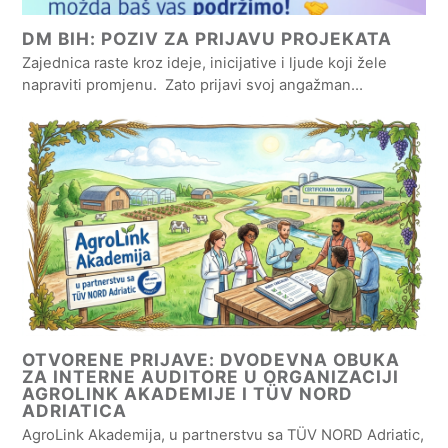
DM BIH: POZIV ZA PRIJAVU PROJEKATA
Zajednica raste kroz ideje, inicijative i ljude koji žele
napraviti promjenu. Zato prijavi svoj angažman…
OTVORENE PRIJAVE: DVODEVNA OBUKA
ZA INTERNE AUDITORE U ORGANIZACIJI
AGROLINK AKADEMIJE I TÜV NORD
ADRIATICA
AgroLink Akademija, u partnerstvu sa TÜV NORD Adriatic,