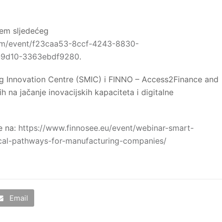
tem sljedećeg
com/event/f23caa53-8ccf-4243-8830-
9d10-3363ebdf9280
.
g Innovation Centre (SMIC) i FINNO – Access2Finance and
h na jačanje inovacijskih kapaciteta i digitalne
e na:
https://www.finnosee.eu/event/webinar-smart-
ical-pathways-for-manufacturing-companies/
Email