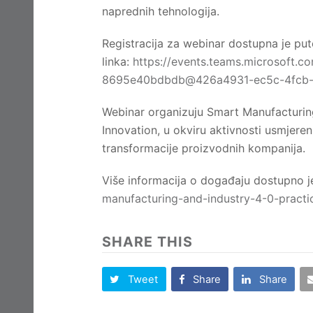
naprednih tehnologija.
Registracija za webinar dostupna je pu
linka:
https://events.teams.microsoft.
8695e40bdbdb@426a4931-ec5c-4fcb-
Webinar organizuju Smart Manufacturin
Innovation, u okviru aktivnosti usmjereni
transformacije proizvodnih kompanija.
Više informacija o događaju dostupno j
manufacturing-and-industry-4-0-pract
SHARE THIS
Tweet
Share
Share