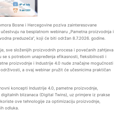
omora Bosne i Hercegovine poziva zainteresovane
 učestvuju na besplatnom webinaru „Pametna proizvodnja i
izvodna preduzeća“, koji će biti održan 8.7.2026. godine.
e, sve složenijih proizvodnih procesa i povećanih zahtjeva
 se s potrebom unapređenja efikasnosti, fleksibilnosti i
etne proizvodnje i Industrije 4.0 nude značajne mogućnosti
 održivosti, a ovaj webinar pružit će učesnicima praktičan
ovni koncepti Industrije 4.0, pametne proizvodnje,
 digitalnih blizanaca (Digital Twins), uz primjere iz prakse
oriste ove tehnologije za optimizaciju proizvodnje,
nih odluka.