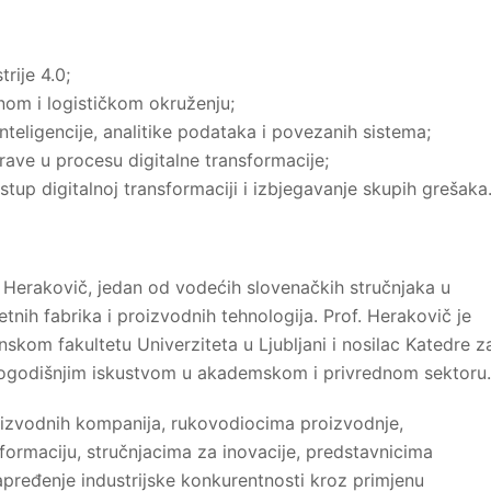
rije 4.0;
nom i logističkom okruženju;
inteligencije, analitike podataka i povezanih sistema;
rave u procesu digitalne transformacije;
stup digitalnoj transformaciji i izbjegavanje skupih grešaka
z Herakovič, jedan od vodećih slovenačkih stručnjaka u
etnih fabrika i proizvodnih tehnologija. Prof. Herakovič je
skom fakultetu Univerziteta u Ljubljani i nosilac Katedre z
ugogodišnjim iskustvom u akademskom i privrednom sektoru.
izvodnih kompanija, rukovodiocima proizvodnje,
sformaciju, stručnjacima za inovacije, predstavnicima
napređenje industrijske konkurentnosti kroz primjenu