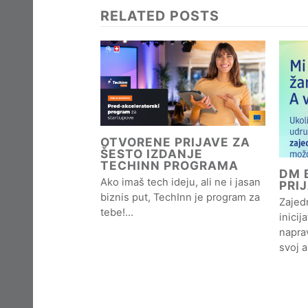
RELATED POSTS
OTVORENE PRIJAVE ZA
ŠESTO IZDANJE
TECHINN PROGRAMA
DM B
Ako imaš tech ideju, ali ne i jasan
PRI
biznis put, TechInn je program za
Zajedn
tebe!…
inicij
naprav
svoj 