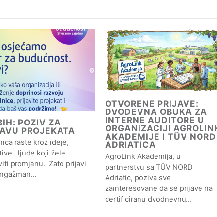
OTVORENE PRIJAVE:
DVODEVNA OBUKA ZA
INTERNE AUDITORE U
IH: POZIV ZA
ORGANIZACIJI AGROLIN
JAVU PROJEKATA
AKADEMIJE I TÜV NORD
ica raste kroz ideje,
ADRIATICA
ative i ljude koji žele
AgroLink Akademija, u
iti promjenu. Zato prijavi
partnerstvu sa TÜV NORD
angažman…
Adriatic, poziva sve
zainteresovane da se prijave na
certificiranu dvodnevnu…