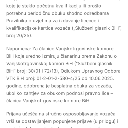
koje je steklo početnu kvalifikaciju ili prošlo
potrebnu periodičnu obuku shodno odredbama
Pravilnika o uvjetima za izdavanje licence i
kvalifikacijske kartice vozača („Službeni glasnik BiH“,
broj 20/25).
Napomena: Za članice Vanjskotrgovinske komore
BiH koje uredno izmiruju članarinu prema Zakonu o
Vanjskotrgovinskoj komori BiH (“Službeni glasnik
BiH” broj: 30/01 i 72/13), Odlukom Upravnog Odbora
VTK BiH broj: 01-2-01-2-580-4/25 od 10.06.2025.
godine, odobrena je besplatna obuka za vozača,
ukoliko zahtjev za obukom podnosi pravno lice –
članica Vanjskotrgovinske komore BiH.
Prijava učešća na stručno osposobljavanje vozača
vrši se dostavljanjem popunjene prijave (u prilogu) i