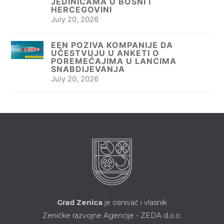
JEDINICAMA U BOSNI I
HERCEGOVINI
July 20, 2026
EEN POZIVA KOMPANIJE DA
UČESTVUJU U ANKETI O
POREMEĆAJIMA U LANCIMA
SNABDIJEVANJA
July 20, 2026
Grad Zenica
je osnivač i vlasnik
Zeničke razvojne Agencije - ZEDA d.o.o.