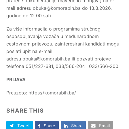
prateće dokumentacije (navedeno u prijavi) na e-
mail adresu
obuka@komorabih.ba
do 13.3.2026.
godine do 12.00 sati.
Za više informacija o programima stručnog
osposobljavanja vozača u međunarodnom
cestovnom prijevozu, zainteresirani kandidati mogu
poslati upit na e-mail
adresu
obuka@komorabih.ba
ili pozvati brojeve
telefona 051/227-681, 033/566-204 i 033/566-200.
PRIJAVA
Preuzeto:
https://komorabih.ba/
SHARE THIS
Tweet
Share
Share
Email