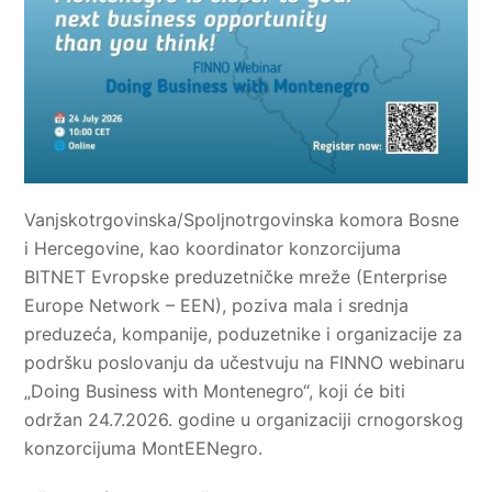
Vanjskotrgovinska/Spoljnotrgovinska komora Bosne
i Hercegovine, kao koordinator konzorcijuma
BITNET Evropske preduzetničke mreže (Enterprise
Europe Network – EEN), poziva mala i srednja
preduzeća, kompanije, poduzetnike i organizacije za
podršku poslovanju da učestvuju na FINNO webinaru
„Doing Business with Montenegro“, koji će biti
održan 24.7.2026. godine u organizaciji crnogorskog
konzorcijuma MontEENegro.