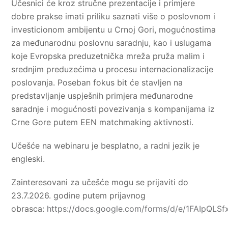
Učesnici će kroz stručne prezentacije i primjere
dobre prakse imati priliku saznati više o poslovnom i
investicionom ambijentu u Crnoj Gori, mogućnostima
za međunarodnu poslovnu saradnju, kao i uslugama
koje Evropska preduzetnička mreža pruža malim i
srednjim preduzećima u procesu internacionalizacije
poslovanja. Poseban fokus bit će stavljen na
predstavljanje uspješnih primjera međunarodne
saradnje i mogućnosti povezivanja s kompanijama iz
Crne Gore putem EEN matchmaking aktivnosti.
Učešće na webinaru je besplatno, a radni jezik je
engleski.
Zainteresovani za učešće mogu se prijaviti do
23.7.2026. godine putem prijavnog
obrasca:
https://docs.google.com/forms/d/e/1FAIpQL