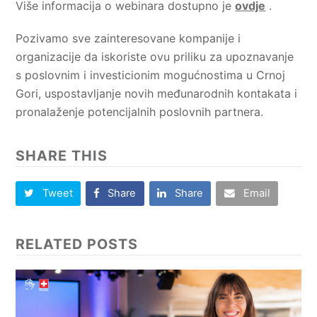
Više informacija o webinara dostupno je
ovdje
.
Pozivamo sve zainteresovane kompanije i
organizacije da iskoriste ovu priliku za upoznavanje
s poslovnim i investicionim mogućnostima u Crnoj
Gori, uspostavljanje novih međunarodnih kontakata i
pronalaženje potencijalnih poslovnih partnera.
SHARE THIS
Tweet
Share
Share
Email
RELATED POSTS