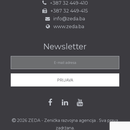
387 32 449-410
+
+387 32 449-415
info@zeda.ba
www.zeda.ba
Newsletter
E-
mail
adresa
PRIJAVA
Facebook
Linkedin
Youtube
2026 ZEDA - Zenička
razvojna agencija
. Sva prava
zadržana.