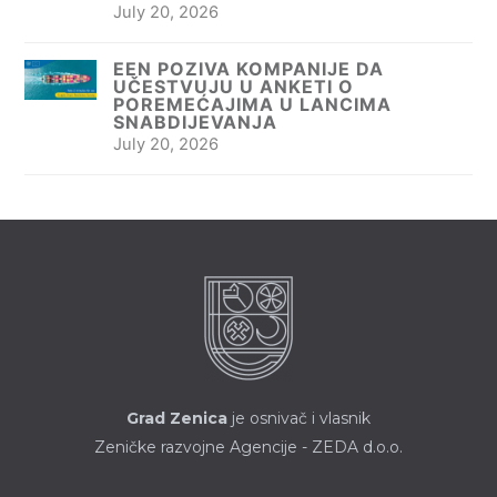
July 20, 2026
EEN POZIVA KOMPANIJE DA
UČESTVUJU U ANKETI O
POREMEĆAJIMA U LANCIMA
SNABDIJEVANJA
July 20, 2026
Grad Zenica
je osnivač i vlasnik
Zeničke razvojne Agencije - ZEDA d.o.o.