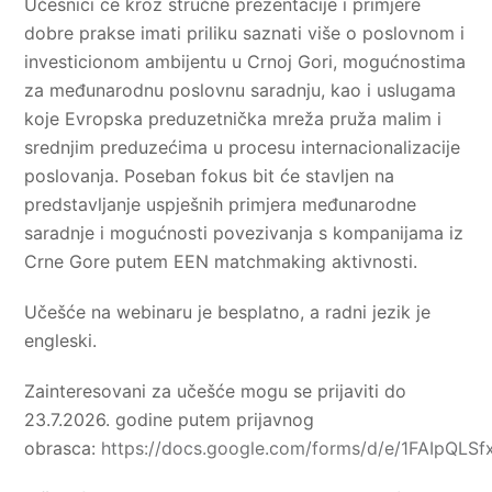
Učesnici će kroz stručne prezentacije i primjere
dobre prakse imati priliku saznati više o poslovnom i
investicionom ambijentu u Crnoj Gori, mogućnostima
za međunarodnu poslovnu saradnju, kao i uslugama
koje Evropska preduzetnička mreža pruža malim i
srednjim preduzećima u procesu internacionalizacije
poslovanja. Poseban fokus bit će stavljen na
predstavljanje uspješnih primjera međunarodne
saradnje i mogućnosti povezivanja s kompanijama iz
Crne Gore putem EEN matchmaking aktivnosti.
Učešće na webinaru je besplatno, a radni jezik je
engleski.
Zainteresovani za učešće mogu se prijaviti do
23.7.2026. godine putem prijavnog
obrasca:
https://docs.google.com/forms/d/e/1FAIpQL