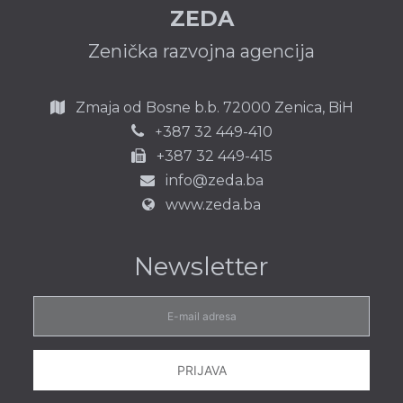
ZEDA
Zenička razvojna agencija
Zmaja od Bosne b.b.
72000 Zenica,
BiH
387 32 449-410
+
+387 32 449-415
info@zeda.ba
www.zeda.ba
Newsletter
E-
mail
adresa
PRIJAVA