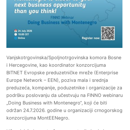
Vanjskotrgovinska/Spoljnotrgovinska komora Bosne
i Hercegovine, kao koordinator konzorcijuma
BITNET Evropske preduzetničke mreže (Enterprise
Europe Network – EEN), poziva mala i srednja
preduzeća, kompanije, poduzetnike i organizacije za
podršku poslovanju da učestvuju na FINNO webinaru
„Doing Business with Montenegro“, koji će biti
održan 24.7.2026. godine u organizaciji crnogorskog
konzorcijuma MontEENegro.