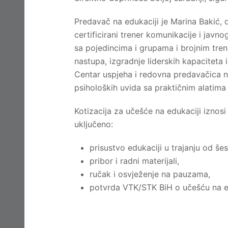
Predavač na edukaciji je Marina Bakić, 
certificirani trener komunikacije i javn
sa pojedincima i grupama i brojnim tren
nastupa, izgradnje liderskih kapacitet
Centar uspjeha i redovna predavačica 
psiholoških uvida sa praktičnim alatima k
Kotizacija za učešće na edukaciji iznos
uključeno:
prisustvo edukaciji u trajanju od šest
pribor i radni materijali,
ručak i osvježenje na pauzama,
potvrda VTK/STK BiH o učešću na ed