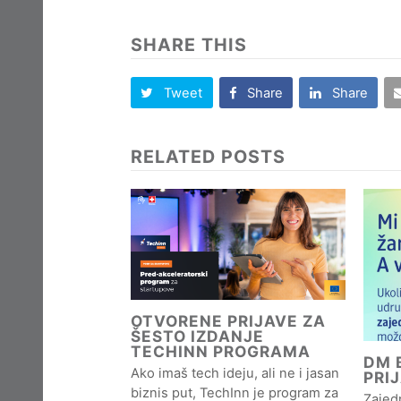
SHARE THIS
Tweet
Share
Share
RELATED POSTS
OTVORENE PRIJAVE ZA
ŠESTO IZDANJE
TECHINN PROGRAMA
DM B
Ako imaš tech ideju, ali ne i jasan
PRI
biznis put, TechInn je program za
Zajedn