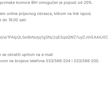
trgovinske komore BiH omogućen je popust od 20%.
jem online prijavnog obrasca, klikom na link ispod,
e do 16.00 sati.
ms/d/e/1FAIpQLSe4bNutpj1gSNz2qESqsQWZ7uyDJtlrEAAIU
se obratiti upitom na e-mail
zivom na brojeve telefona 033/566-204 i 033/566-200.