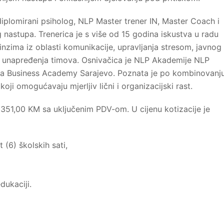
diplomirani psiholog, NLP Master trener IN, Master Coach i
og nastupa. Trenerica je s više od 15 godina iskustva u radu
inzima iz oblasti komunikacije, upravljanja stresom, javnog
a i unapređenja timova. Osnivačica je NLP Akademije NLP
na Business Academy Sarajevo. Poznata je po kombinovanj
oji omogućavaju mjerljiv lični i organizacijski rast.
i 351,00 KM sa uključenim PDV-om. U cijenu kotizacije je
 (6) školskih sati,
ukaciji.