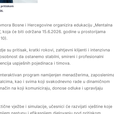
omora Bosne i Hercegovine organizira edukaciju „Mentalna
, koja će biti održana 15.6.2026. godine u prostorijama
10).
u pritisak, kratki rokovi, zahtjevni klijenti i intenzivna
sobnost da ostanemo stabilni, smireni i profesionalni
encija uspješnih pojedinaca i timova.
i interaktivan program namijenjen menadžerima, zaposlenima
nalcima, kao i svima koji svakodnevno rade u dinamičnom
način na koji komuniciraju, donose odluke i upravljaju
čne vježbe i simulacije, učesnici će razvijati vještine koje
rnijem nastupu i efikasnijem djelovanju pod pritiskom.