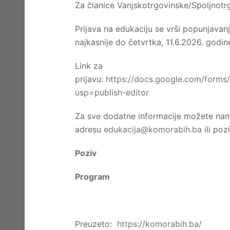
Za članice Vanjskotrgovinske/Spoljno
Prijava na edukaciju se vrši popunjavan
najkasnije do četvrtka, 11.6.2026. godin
Link za
prijavu:
https://docs.google.com/for
usp=publish-editor
Za sve dodatne informacije možete nam 
adresu
edukacija@komorabih.ba
ili po
Poziv
Program
Preuzeto:
https://komorabih.ba/