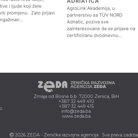
ADRIATICA
ative i ljude koji žele
AgroLink Akademija, u
iti promjenu. Zato prijavi
partnerstvu sa TÜV NORD
angažman…
Adriatic, poziva sve
zainteresovane da se prijave na
certificiranu dvodnevnu…
Zmaja od Bosne b.b. 72000 Zenica, BiH
+387 32 449 410
+387 32 449 415
o.
info@zeda.ba
www.zeda.ba
2026 ZEDA - Zenička
razvojna agencija
. Sva prava zadrža