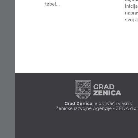
tebe!…
inicij
naprav
svoj 
Grad Zenica
je osnivač i vlasnik
Zeničke razvojne Agencije - ZEDA d.o.