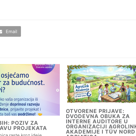
Email
OTVORENE PRIJAVE:
DVODEVNA OBUKA ZA
INTERNE AUDITORE U
IH: POZIV ZA
ORGANIZACIJI AGROLIN
JAVU PROJEKATA
AKADEMIJE I TÜV NORD
ica raste kroz ideje,