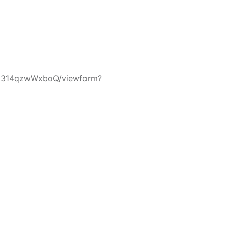
0C314qzwWxboQ/viewform?