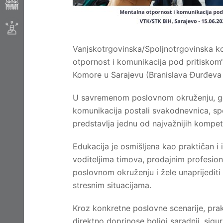
Vanjskotrgovinska/Spoljnotrgovinska k
otpornost i komunikacija pod pritiskom“
Komore u Sarajevu (Branislava Đurđeva 
U savremenom poslovnom okruženju, gdje s
komunikacija postali svakodnevnica, spo
predstavlja jednu od najvažnijih kompet
Edukacija je osmišljena kao praktičan 
voditeljima timova, prodajnim profesio
poslovnom okruženju i žele unaprijediti 
stresnim situacijama.
Kroz konkretne poslovne scenarije, prakti
direktno doprinose boljoj saradnji, sigu