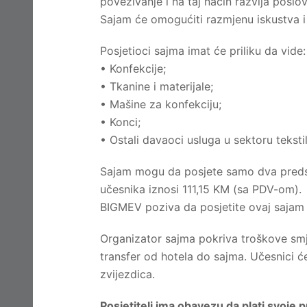
povezivanje i na taj način razvija posl
Sajam će omogućiti razmjenu iskustva i n
Posjetioci sajma imat će priliku da vide:
• Konfekcije;
• Tkanine i materijale;
• Mašine za konfekciju;
• Konci;
• Ostali davaoci usluga u sektoru teksti
Sajam mogu da posjete samo dva predst
učesnika iznosi 111,15 KM (sa PDV-om).
BIGMEV poziva da posjetite ovaj sajam 
Organizator sajma pokriva troškove smj
transfer od hotela do sajma. Učesnici će
zvijezdica.
Posjetitelj ima obavezu da plati svoje p