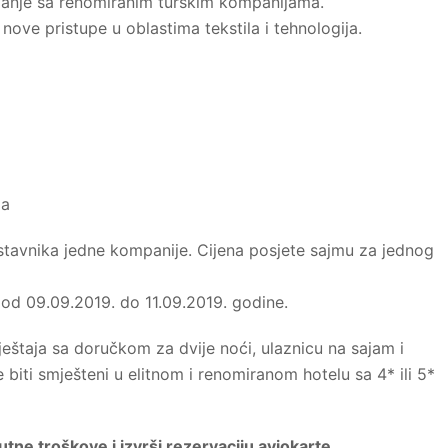
ovanje sa renomiranim turskim kompanijama.
ove pristupe u oblastima tekstila i tehnologija.
la
avnika jedne kompanije. Cijena posjete sajmu za jednog
od 09.09.2019. do 11.09.2019. godine.
eštaja sa doručkom za dvije noći, ulaznicu na sajam i
 biti smješteni u elitnom i renomiranom hotelu sa 4* ili 5*
utne troškove i izvrši rezervaciju aviokarte.