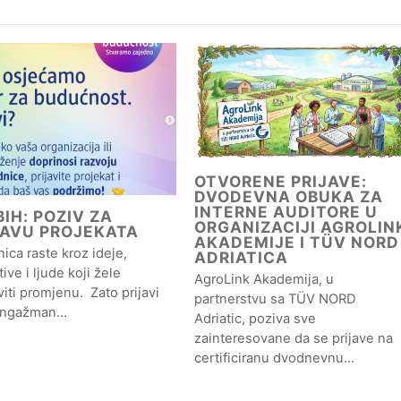
OTVORENE PRIJAVE:
DVODEVNA OBUKA ZA
INTERNE AUDITORE U
IH: POZIV ZA
ORGANIZACIJI AGROLIN
JAVU PROJEKATA
AKADEMIJE I TÜV NORD
ica raste kroz ideje,
ADRIATICA
ative i ljude koji žele
AgroLink Akademija, u
iti promjenu. Zato prijavi
partnerstvu sa TÜV NORD
angažman…
Adriatic, poziva sve
zainteresovane da se prijave na
certificiranu dvodnevnu…