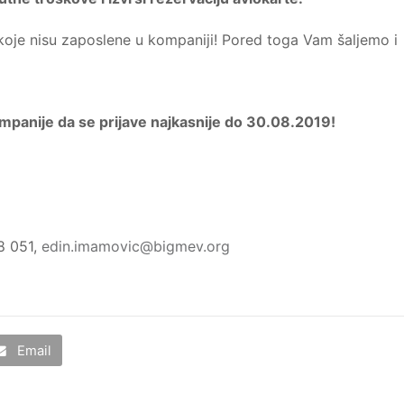
 koje nisu zaposlene u kompaniji! Pored toga Vam šaljemo i
panije da se prijave najkasnije do 30.08.2019!
8 051,
edin.imamovic@bigmev.org
Email