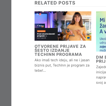
RELATED POSTS
OTVORENE PRIJAVE ZA
ŠESTO IZDANJE
TECHINN PROGRAMA
DM B
Ako imaš tech ideju, ali ne i jasan
PRI
biznis put, TechInn je program za
Zajedn
tebe!…
inicij
naprav
svoj 