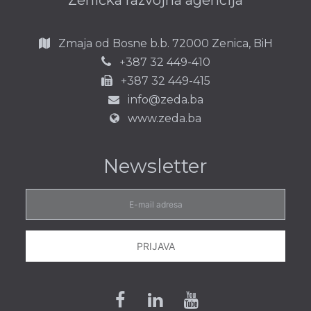
Zenička razvojna agencija
Zmaja od Bosne b.b.
72000 Zenica,
BiH
387 32 449-410
+
+387 32 449-415
info@zeda.ba
www.zeda.ba
Newsletter
E-
mail
adresa
PRIJAVA
Facebook
Linkedin
Youtube