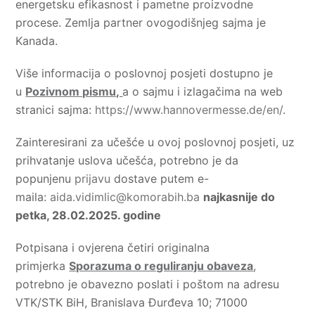
energetsku efikasnost i pametne proizvodne
procese. Zemlja partner ovogodišnjeg sajma je
Kanada.
Više informacija o poslovnoj posjeti dostupno je
u
Pozivnom pismu
,
a o sajmu i izlagačima na web
stranici sajma:
https://www.hannovermesse.de/en/
.
Zainteresirani za učešće u ovoj poslovnoj posjeti, uz
prihvatanje uslova učešća, potrebno je da
popunjenu
prijavu
dostave putem e-
maila:
aida.vidimlic@komorabih.ba
najkasnije do
petka, 28.02.2025. godine
Potpisana i ovjerena četiri originalna
primjerka
Sporazuma o reguliranju obaveza
,
potrebno je obavezno poslati i poštom na adresu
VTK/STK BiH, Branislava Đurđeva 10; 71000