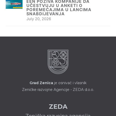
EEN POZIVA KOMPANIJE DA
UČESTVUJU U ANKETI O
POREMEĆAJIMA U LANCIMA
SNABDIJEVANJA
July 20, 2026
Grad Zenica
je osnivač i vlasnik
Zeničke razvojne Agencije - ZEDA d.o.o.
ZEDA